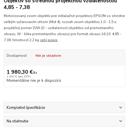
Objektív so strednou projekčnou vzdialenosťou
4,85 - 7,38
Motorizovaný zoom objektív pre inštalačné projektory EPSON so stredne
veľkým vyžarovacím uhlom (Mid 4), rozsah zoom objektívu 1,0 - 1,5 x,
projekčný pomer D/W (D - vzdialenosť objektívu od premietaného
obrazu, W - šírka premietaného obrazu) pre formát obrazu 16:10: 4,85 -
7,38, hmotnosť 2,2 kg
celý popis
Dostupnosť
Nie je skladom
1 980,30 €
/
ks
1 610 €
bez DPH
Momentálne nie je k dispozícii
Kompletné špecifikácie
Na stiahnutie