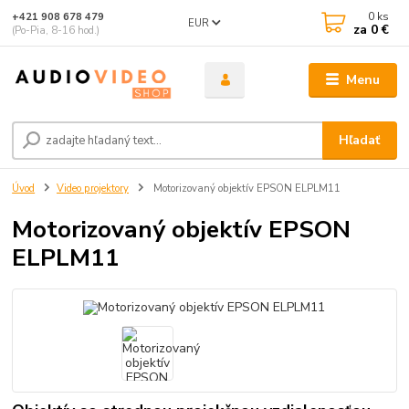
0
ks
+421 908 678 479
EUR
za
0 €
(Po-Pia, 8-16 hod.)
Menu
Hľadať
Úvod
Video projektory
Motorizovaný objektív EPSON ELPLM11
Motorizovaný objektív EPSON
ELPLM11