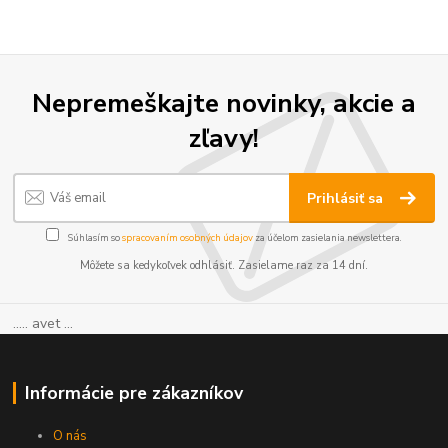
Nepremeškajte novinky, akcie a
zľavy!
Prihlásiť sa
Súhlasím so
spracovaním osobných údajov
za účelom zasielania newslettera.
Môžete sa kedykoľvek odhlásiť. Zasielame raz za 14 dní.
..... avet ...
Informácie pre zákazníkov
O nás