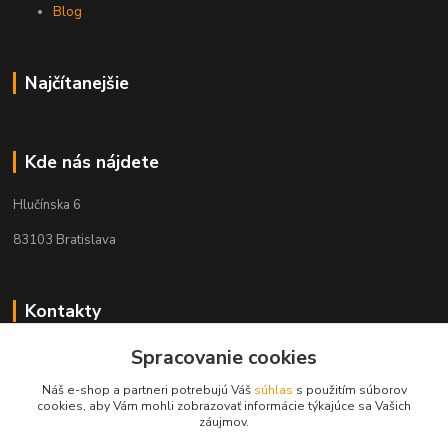
Blog
Najčítanejšie
Kde nás nájdete
Hlučínska 6
83103 Bratislava
Kontakty
Spracovanie cookies
+421 908 678 479
(Po-Pia, 8-16 hod.)
Náš e-shop a partneri potrebujú Váš
súhlas
s použitím súborov
cookies, aby Vám mohli zobrazovať informácie týkajúce sa Vašich
info@audiovideoshop.sk
záujmov.