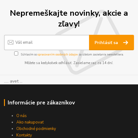
Nepremeškajte novinky, akcie a
zľavy!
Prihlásiť sa
Súhlasím so
spracovaním osobných údajov
za účelom zasielania newslettera.
Môžete sa kedykoľvek odhlásiť. Zasielame raz za 14 dní.
..... avet ...
Informácie pre zákazníkov
O nás
Ako nakupovať
Obchodné podmienky
Kontakty