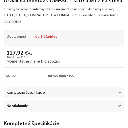
Držiak na montáž COMPACT M10 a M12 na stenu
Otočný kovový montážny držiak na montáž reproduktorovej sústavy
C3108, C3110, COMPACT M 10 a COMPACT M 12 na stenu, čierna farba
celý popis
Dostupnosť
do 3 týždňov
127,92 €
/
ks
104 €
bez DPH
Momentálne nie je k dispozícii
EAN kód:
8024530007355
Kompletné špecifikácie
Na stiahnutie
Kompletné špecifikácie