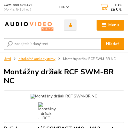
0
ks
+421 908 678 479
EUR
za
0 €
(Po-Pia, 8-16 hod.)
Menu
Hľadať
Úvod
Inštalačné audio systémy
Montážny držiak RCF SWM-BR NC
Montážny držiak RCF SWM-BR
NC