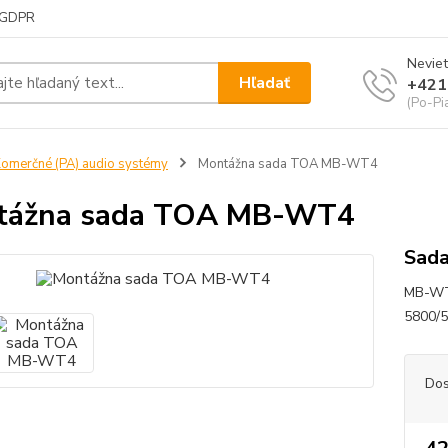
GDPR
Neviet
Hľadať
+421
(Po-Pi
omerčné (PA) audio systémy
Montážna sada TOA MB-WT4
tážna sada TOA MB-WT4
Sada
MB-WT4
5800/5
Dos