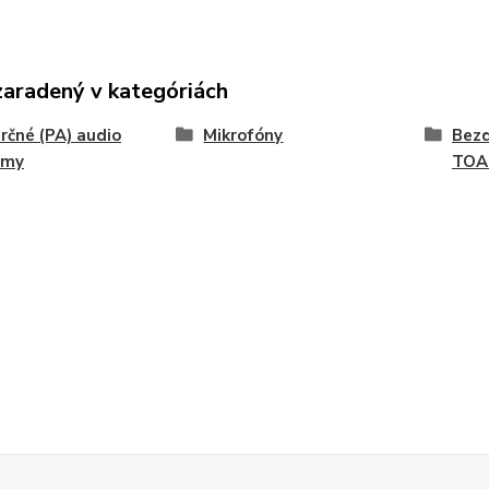
zaradený v kategóriách
čné (PA) audio
Mikrofóny
Bezd
émy
TOA 