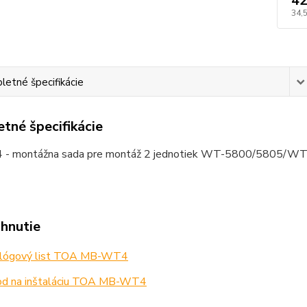
42
34,
etné špecifikácie
tné špecifikácie
 montážna sada pre montáž 2 jednotiek WT-5800/5805/WT-D
ahnutie
lógový list TOA MB-WT4
d na inštaláciu TOA MB-WT4