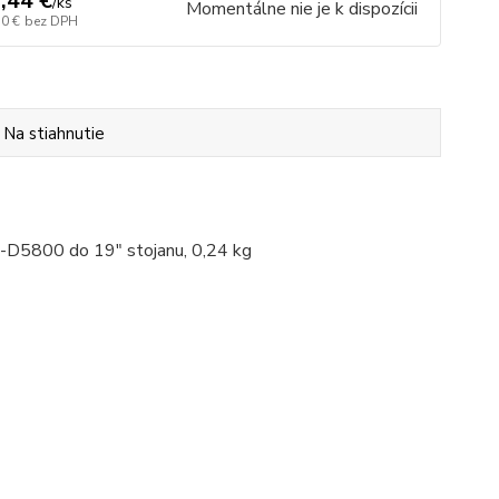
,44 €
/
ks
Momentálne nie je k dispozícii
50 €
bez DPH
Na stiahnutie
5800 do 19" stojanu, 0,24 kg