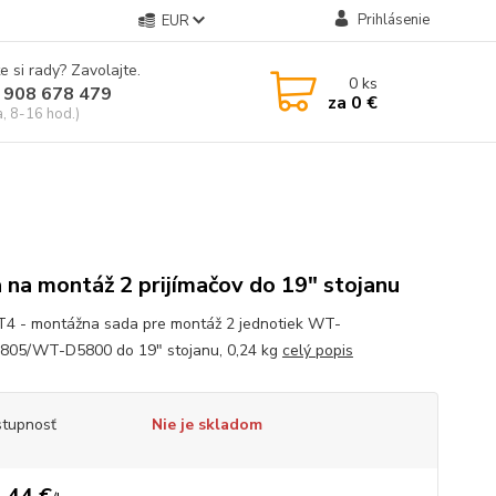
Prihlásenie
EUR
e si rady? Zavolajte.
0
ks
 908 678 479
za
0 €
a, 8-16 hod.)
 na montáž 2 prijímačov do 19" stojanu
 - montážna sada pre montáž 2 jednotiek WT-
805/WT-D5800 do 19" stojanu, 0,24 kg
celý popis
tupnosť
Nie je skladom