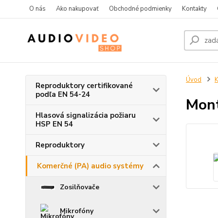
O nás
Ako nakupovať
Obchodné podmienky
Kontakty
Úvod
K
Reproduktory certifikované
podľa EN 54-24
Mon
Hlasová signalizácia požiaru
HSP EN 54
Reproduktory
Komerčné (PA) audio systémy
Zosilňovače
Mikrofóny