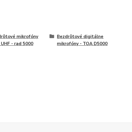
rôtové mikrofóny
Bezdrôtové digitálne
UHF - rad 5000
mikrofóny - TOA D5000