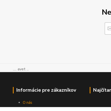
Ne
..... avet ...
Informácie pre zákazníkov
Najčíta
O nás
Ako nakupovať