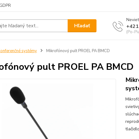
GDPR
Neviet
Hľadať
+421
(Po-Pi
onferenčné systémy
Mikrofónový pult PROEL PA BMCD
rofónový pult PROEL PA BMCD
Mikr
sys
Mikrof
svieti
slúchad
reprod
tlačidl