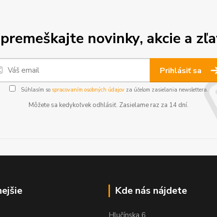
premeškajte novinky, akcie a zľa
Prihlásiť sa
Súhlasím so
spracovaním osobných údajov
za účelom zasielania newslettera.
Môžete sa kedykoľvek odhlásiť. Zasielame raz za 14 dní.
nejšie
Kde nás nájdete
Hlučínska 6