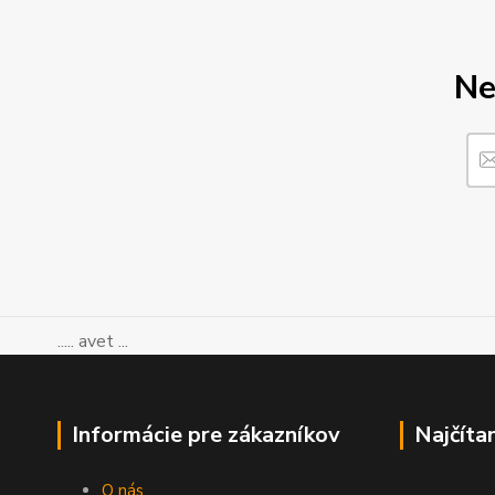
Ne
..... avet ...
Informácie pre zákazníkov
Najčíta
O nás