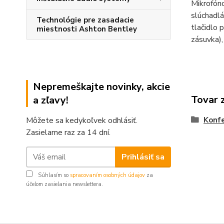
Mikrofóno
slúchadlá
Technológie pre zasadacie
tlačidlo 
miestnosti Ashton Bentley
zásuvka)
Nepremeškajte novinky, akcie
Tovar 
a zľavy!
Konf
Môžete sa kedykoľvek odhlásiť.
Zasielame raz za 14 dní.
Prihlásiť sa
Súhlasím so
spracovaním osobných údajov
za
účelom zasielania newslettera.