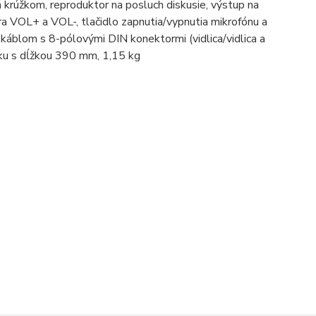
m krúžkom, reproduktor na posluch diskusie, výstup na
ora VOL+ a VOL-, tlačidlo zapnutia/vypnutia mikrofónu a
m káblom s 8-pólovými DIN konektormi (vidlica/vidlica a
rku s dĺžkou 390 mm, 1,15 kg