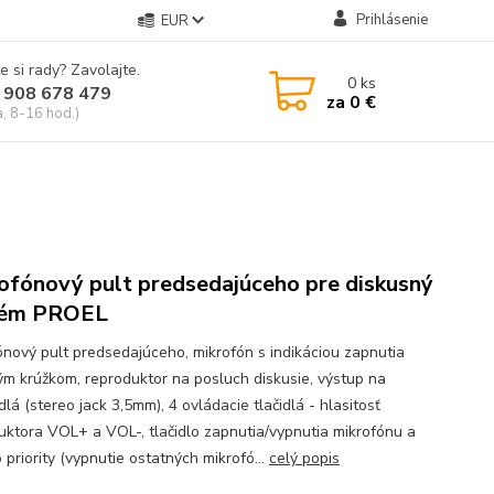
Prihlásenie
EUR
e si rady? Zavolajte.
0
ks
 908 678 479
za
0 €
a, 8-16 hod.)
ofónový pult predsedajúceho pre diskusný
tém PROEL
ónový pult predsedajúceho, mikrofón s indikáciou zapnutia
vým krúžkom, reproduktor na posluch diskusie, výstup na
lá (stereo jack 3,5mm), 4 ovládacie tlačidlá - hlasitosť
uktora VOL+ a VOL-, tlačidlo zapnutia/vypnutia mikrofónu a
o priority (vypnutie ostatných mikrofó...
celý popis