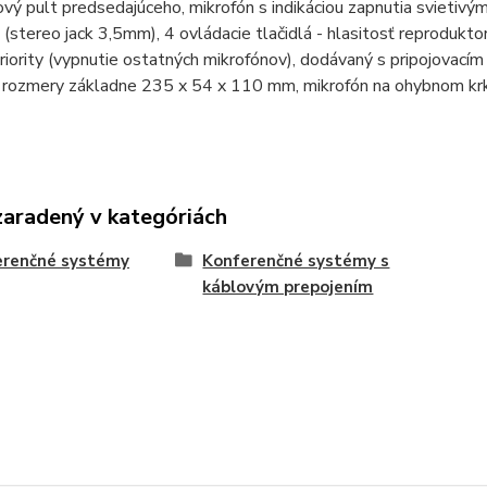
vý pult predsedajúceho, mikrofón s indikáciou zapnutia svietivý
 (stereo jack 3,5mm), 4 ovládacie tlačidlá - hlasitosť reprodukt
priority (vypnutie ostatných mikrofónov), dodávaný s pripojovací
, rozmery základne 235 x 54 x 110 mm, mikrofón na ohybnom k
zaradený v kategóriách
erenčné systémy
Konferenčné systémy s
káblovým prepojením