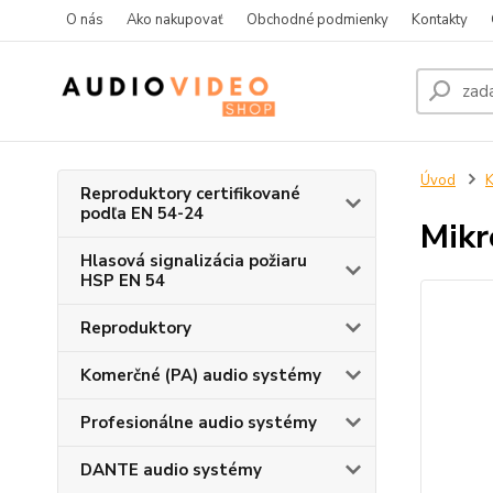
O nás
Ako nakupovať
Obchodné podmienky
Kontakty
Úvod
K
Reproduktory certifikované
podľa EN 54-24
Mik
Hlasová signalizácia požiaru
HSP EN 54
Reproduktory
Komerčné (PA) audio systémy
Profesionálne audio systémy
DANTE audio systémy