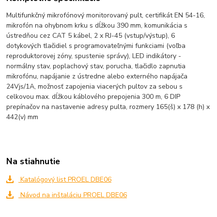
Multifunkčný mikrofónový monitorovaný pult, certifikát EN 54-16,
mikrofón na ohybnom krku s dĺžkou 390 mm, komunikácia s
ústredňou cez CAT 5 kábel, 2 x RJ-45 (vstup/výstup), 6
dotykových tlačidiel s programovateľnými funkciami (voľba
reproduktorovej zóny, spustenie správy), LED indikátory -
normálny stav, poplachový stav, porucha, tlačidlo zapnutia
mikrofónu, napájanie z ústredne alebo externého napájača
24Vjs/1A, možnosť zapojenia viacerých pultov za sebou s
celkovou max. dĺžkou káblového prepojenia 300 m, 6 DIP
prepínačov na nastavenie adresy pulta, rozmery 165(š) x 178 (h) x
442(v) mm
Na stiahnutie
Katalógový list PROEL DBE06
Návod na inštaláciu PROEL DBE06