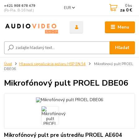
0
ks
+421 908 678 479
EUR
za
0 €
(Po-Pia, 8-16 hod.)
Menu
Hľadať
Úvod
Hlasová signalizácia požiaru HSP EN 54
Mikrofónový pult PROEL
DBE06
Mikrofónový pult PROEL DBE06
Mikrofónový pult pre ústredňu PROEL AE604