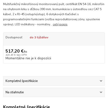
Multifunkčný mikrofónový monitorovaný pult, certifikát EN 54-16, mikrofón
na ohybnom krku s dĺžkou 390 mm, komunikácia s ústredňou cez CAT 5
kábel, 2 x RJ-45 (vstup/výstup), 6 dotykových tlačidiel s
programovateľnými funkciami (voľba reproduktorovej zóny, spustenie
správy), LED indikátory - normálny...
celý popis
Dostupnosť
do 3 týždňov
517,20 €
/
ks
420,49 €
bez DPH
Momentálne nie je k dispozícii
Kompletné špecifikácie
Na stiahnutie
Kompletné špecifikácie