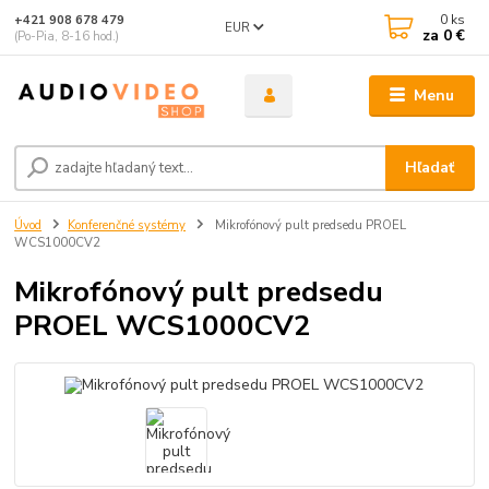
0
ks
+421 908 678 479
EUR
za
0 €
(Po-Pia, 8-16 hod.)
Menu
Hľadať
Úvod
Konferenčné systémy
Mikrofónový pult predsedu PROEL
WCS1000CV2
Mikrofónový pult predsedu
PROEL WCS1000CV2