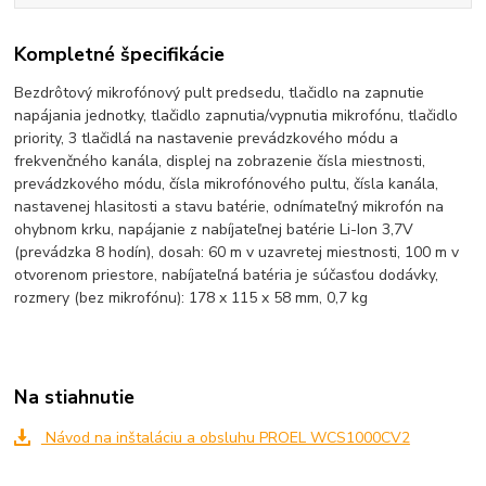
Kompletné špecifikácie
Bezdrôtový mikrofónový pult predsedu, tlačidlo na zapnutie
napájania jednotky, tlačidlo zapnutia/vypnutia mikrofónu, tlačidlo
priority, 3 tlačidlá na nastavenie prevádzkového módu a
frekvenčného kanála, displej na zobrazenie čísla miestnosti,
prevádzkového módu, čísla mikrofónového pultu, čísla kanála,
nastavenej hlasitosti a stavu batérie, odnímateľný mikrofón na
ohybnom krku, napájanie z nabíjateľnej batérie Li-Ion 3,7V
(prevádzka 8 hodín), dosah: 60 m v uzavretej miestnosti, 100 m v
otvorenom priestore, nabíjateľná batéria je súčasťou dodávky,
rozmery (bez mikrofónu): 178 x 115 x 58 mm, 0,7 kg
Na stiahnutie
Návod na inštaláciu a obsluhu PROEL WCS1000CV2