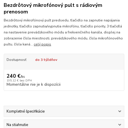
Bezdrôtový mikrofónový pult s rádiovým
prenosom
Bezdrôtový mikrofónový pult predsedu, tlačidlo na zapnutie napájania
jednotky, tlačidlo zapnutia/vypnutia mikrofónu, tlačidlo priority, 3 tlačidlá
na nastavenie prevádzkového módu a frekvenčného kanála, displej na
zobrazenie čísla miestnosti, prevádzkového módu, čísla mikrofónového
pultu, čísla kaná...
celý popis
Dostupnosť
do 3 týždňov
240 €
/
ks
195,12 €
bez DPH
Momentálne nie je k dispozícii
Kompletné špecifikácie
Na stiahnutie