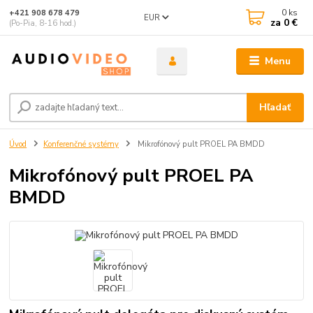
0
ks
+421 908 678 479
EUR
za
0 €
(Po-Pia, 8-16 hod.)
Menu
Hľadať
Úvod
Konferenčné systémy
Mikrofónový pult PROEL PA BMDD
Mikrofónový pult PROEL PA
BMDD