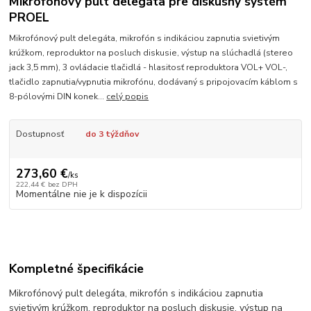
Mikrofónový pult delegáta pre diskusný systém
PROEL
Mikrofónový pult delegáta, mikrofón s indikáciou zapnutia svietivým
krúžkom, reproduktor na posluch diskusie, výstup na slúchadlá (stereo
jack 3,5 mm), 3 ovládacie tlačidlá - hlasitosť reproduktora VOL+ VOL-,
tlačidlo zapnutia/vypnutia mikrofónu, dodávaný s pripojovacím káblom s
8-pólovými DIN konek...
celý popis
Dostupnosť
do 3 týždňov
273,60 €
/
ks
222,44 €
bez DPH
Momentálne nie je k dispozícii
Kompletné špecifikácie
Mikrofónový pult delegáta, mikrofón s indikáciou zapnutia
svietivým krúžkom, reproduktor na posluch diskusie, výstup na