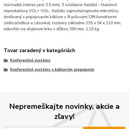
slúchadlá (stereo jack 3,5 mm), 3 ovládacie tlačidlá - hlasitosť
reproduktora VOL+ VOL-, tlačidlo zapnutia/vypnutia mikrofónu,
dodávaný s pripojovacím káblom s 8-pólovými DIN konektormi
(vidlica/vidlica a zásuvka), rozmery základne 235 x 54 x 110 mm,
mikrofón na ohybnom krku s dĺžkou 390 mm, 1,15 kg
Tovar zaradený v kategóriách
Konferenčné systémy
Konferenčné systémy s káblovým prepojením
Nepremeškajte novinky, akcie a
zľavy!