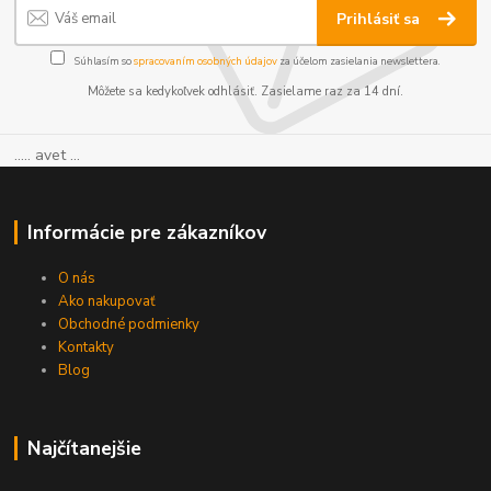
Prihlásiť sa
Súhlasím so
spracovaním osobných údajov
za účelom zasielania newslettera.
Môžete sa kedykoľvek odhlásiť. Zasielame raz za 14 dní.
..... avet ...
Informácie pre zákazníkov
O nás
Ako nakupovať
Obchodné podmienky
Kontakty
Blog
Najčítanejšie