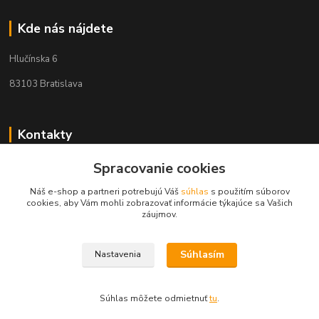
Kde nás nájdete
Hlučínska 6
83103 Bratislava
Kontakty
Spracovanie cookies
+421 908 678 479
(Po-Pia, 8-16 hod.)
Náš e-shop a partneri potrebujú Váš
súhlas
s použitím súborov
cookies, aby Vám mohli zobrazovať informácie týkajúce sa Vašich
info@audiovideoshop.sk
záujmov.
Súhlasím
Nastavenia
Súhlas môžete odmietnuť
tu
.
Vytvorené na
Eshop-rychlo.sk