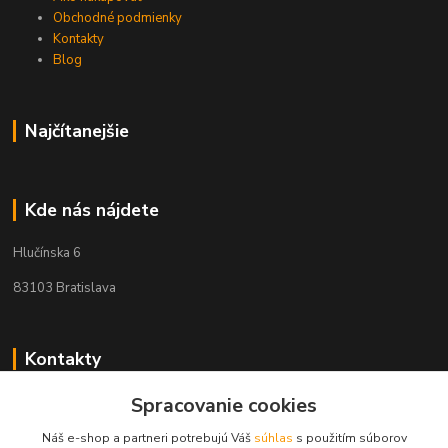
Obchodné podmienky
Kontakty
Blog
Najčítanejšie
Kde nás nájdete
Hlučínska 6
83103 Bratislava
Kontakty
Spracovanie cookies
+421 908 678 479
(Po-Pia, 8-16 hod.)
Náš e-shop a partneri potrebujú Váš
súhlas
s použitím súborov