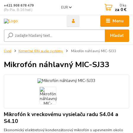
0
ks
+421 908 678 479
EUR
za
0 €
(Po-Pia, 8-16 hod.)
Menu
Hľadať
Úvod
Komerčné (PA) audio systémy
Mikrofón náhlavný MIC-SJ33
Mikrofón náhlavný MIC-SJ33
Mikrofón k vreckovému vysielaču radu S4.04 a
S4.10
Ekonomický elektretový kondenzátorový mikrofón s upevnením okolo