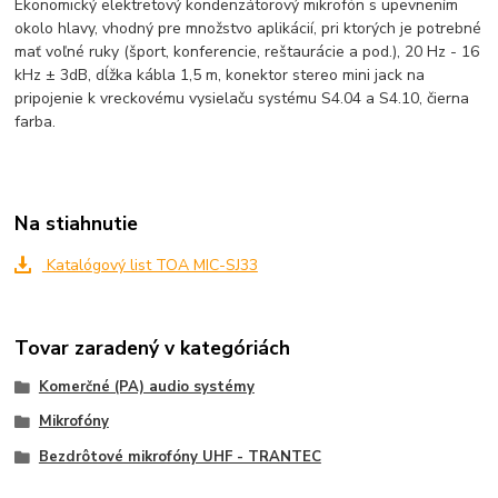
Ekonomický elektretový kondenzátorový mikrofón s upevnením
okolo hlavy, vhodný pre množstvo aplikácií, pri ktorých je potrebné
mať voľné ruky (šport, konferencie, reštaurácie a pod.), 20 Hz - 16
kHz ± 3dB, dĺžka kábla 1,5 m, konektor stereo mini jack na
pripojenie k vreckovému vysielaču systému S4.04 a S4.10, čierna
farba.
Na stiahnutie
Katalógový list TOA MIC-SJ33
Tovar zaradený v kategóriách
Komerčné (PA) audio systémy
Mikrofóny
Bezdrôtové mikrofóny UHF - TRANTEC