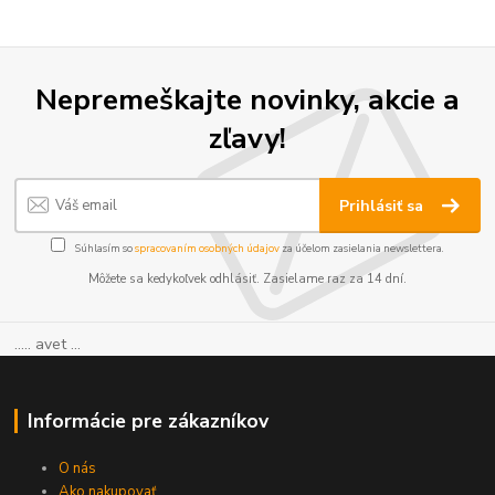
Nepremeškajte novinky, akcie a
zľavy!
Prihlásiť sa
Súhlasím so
spracovaním osobných údajov
za účelom zasielania newslettera.
Môžete sa kedykoľvek odhlásiť. Zasielame raz za 14 dní.
..... avet ...
Informácie pre zákazníkov
O nás
Ako nakupovať