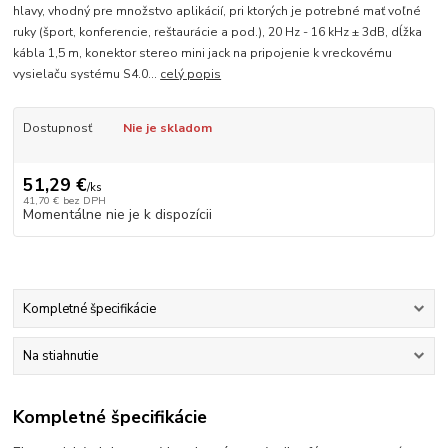
hlavy, vhodný pre množstvo aplikácií, pri ktorých je potrebné mať voľné
ruky (šport, konferencie, reštaurácie a pod.), 20 Hz - 16 kHz ± 3dB, dĺžka
kábla 1,5 m, konektor stereo mini jack na pripojenie k vreckovému
vysielaču systému S4.0...
celý popis
Dostupnosť
Nie je skladom
51,29 €
/
ks
41,70 €
bez DPH
Momentálne nie je k dispozícii
Kompletné špecifikácie
Na stiahnutie
Kompletné špecifikácie