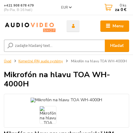
0
ks
+421 908 678 479
EUR
za
0 €
(Po-Pia, 8-16 hod.)
Menu
Hľadať
Úvod
Komerčné (PA) audio systémy
Mikrofón na hlavu TOA WH-4000H
Mikrofón na hlavu TOA WH-
4000H