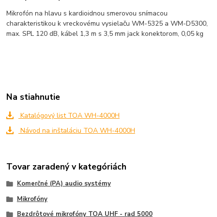
Mikrofón na hlavu s kardioidnou smerovou snímacou
charakteristikou k vreckovému vysielaču WM-5325 a WM-D5300,
max. SPL 120 dB, kábel 1,3 m s 3,5 mm jack konektorom, 0,05 kg
Na stiahnutie
Katalógový list TOA WH-4000H
Návod na inštaláciu TOA WH-4000H
Tovar zaradený v kategóriách
Komerčné (PA) audio systémy
Mikrofóny
Bezdrôtové mikrofóny TOA UHF - rad 5000