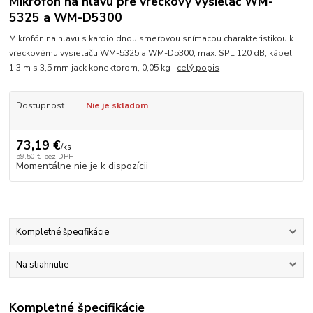
Mikrofón na hlavu pre vreckový vysielač WM-
5325 a WM-D5300
Mikrofón na hlavu s kardioidnou smerovou snímacou charakteristikou k
vreckovému vysielaču WM-5325 a WM-D5300, max. SPL 120 dB, kábel
1,3 m s 3,5 mm jack konektorom, 0,05 kg
celý popis
Dostupnosť
Nie je skladom
73,19 €
/
ks
59,50 €
bez DPH
Momentálne nie je k dispozícii
Kompletné špecifikácie
Na stiahnutie
Kompletné špecifikácie