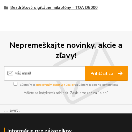
Bezdrôtové digitálne mikrofóny - TOA D5000
Nepremeškajte novinky, akcie a
zľavy!
Prihlásiť sa
Súhlasím so
spracovaním osobných údajov
za účelom zasielania newslettera.
Môžete sa kedykoľvek odhlásiť. Zasielame raz za 14 dní.
..... avet ...
Informácie pre zákazníkov