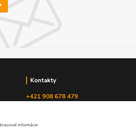
Kontakty
+421 908 678 479
(Po-Pia, 8-16 hod.)
info@audiovideoshop.sk
brazovať informácie