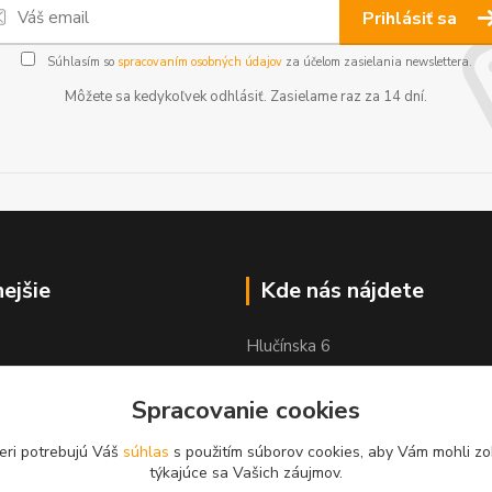
Prihlásiť sa
Súhlasím so
spracovaním osobných údajov
za účelom zasielania newslettera.
Môžete sa kedykoľvek odhlásiť. Zasielame raz za 14 dní.
nejšie
Kde nás nájdete
Hlučínska 6
83103 Bratislava
Spracovanie cookies
eri potrebujú Váš
súhlas
s použitím súborov cookies, aby Vám mohli zo
týkajúce sa Vašich záujmov.