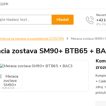
GDPR
Neviet
Hľadať
+421
(Po-Pi
rístroje na meranie zrozumiteľnosti STI/STIPA
Meracia zostava SM90+
cia zostava SM90+ BTB65 + B
Komp
zroz
Komple
+ Cali
zdroj 
príslu