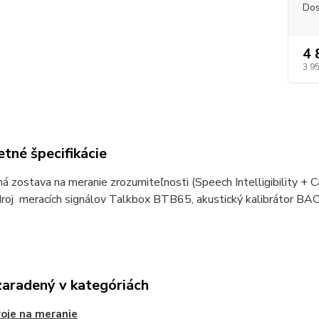
Dos
4 
3 9
tné špecifikácie
 zostava na meranie zrozumiteľnosti (Speech Intelligibility + Ca
roj meracích signálov Talkbox BTB65, akustický kalibrátor BAC
zaradený v kategóriách
roje na meranie