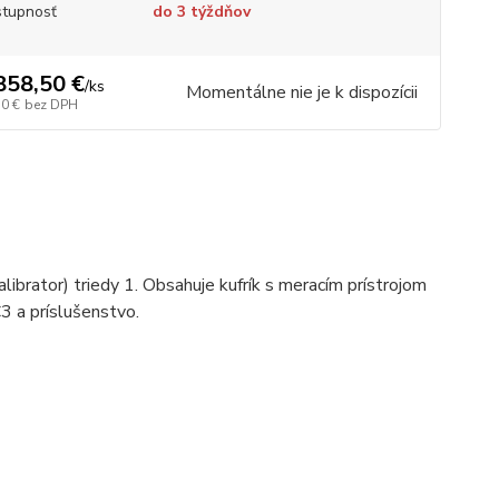
tupnosť
do 3 týždňov
858,50 €
/
ks
Momentálne nie je k dispozícii
50 €
bez DPH
librator) triedy 1. Obsahuje kufrík s meracím prístrojom
3 a príslušenstvo.