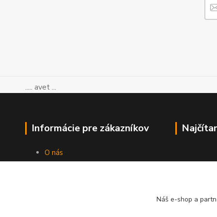
..... avet ...
Informácie pre zákazníkov
Najčíta
O nás
Ako nakupovať
Obchodné podmienky
Kontakty
Blog
Náš e-shop a partn