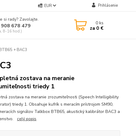
Prihlásenie
EUR
e si rady? Zavolajte.
0
ks
 908 678 479
za
0 €
a, 8-16 hod.)
 BTB65 + BAC3
AC3
letná zostava na meranie
umiteľnosti triedy 1
tná zostava na meranie zrozumiteľnosti (Speech Intelligibility
brator) triedy 1. Obsahuje kufrík s meracím prístrojom SM90,
meracích signálov Talkbox BTB65, akustický kalibrátor BAC3 a
šenstvo.
celý popis