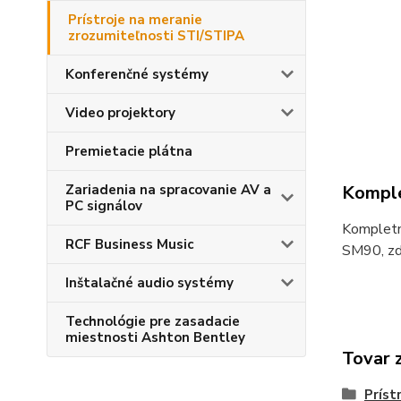
Prístroje na meranie
zrozumiteľnosti STI/STIPA
Konferenčné systémy
Video projektory
Premietacie plátna
Zariadenia na spracovanie AV a
Komple
PC signálov
Kompletná
RCF Business Music
SM90, zd
Inštalačné audio systémy
Technológie pre zasadacie
miestnosti Ashton Bentley
Tovar 
Príst