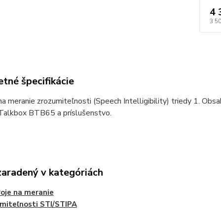
4 
3 5
tné špecifikácie
a meranie zrozumiteľnosti (Speech Intelligibility) triedy 1. Obs
 Talkbox BTB65 a príslušenstvo.
zaradený v kategóriách
roje na meranie
miteľnosti STI/STIPA