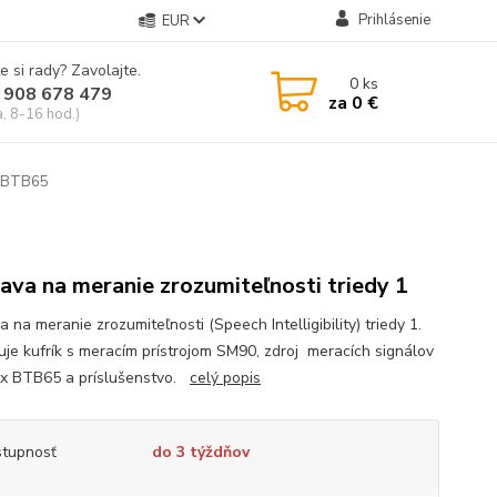
Prihlásenie
EUR
e si rady? Zavolajte.
0
ks
 908 678 479
za
0 €
a, 8-16 hod.)
+ BTB65
ava na meranie zrozumiteľnosti triedy 1
 na meranie zrozumiteľnosti (Speech Intelligibility) triedy 1.
je kufrík s meracím prístrojom SM90, zdroj meracích signálov
x BTB65 a príslušenstvo.
celý popis
tupnosť
do 3 týždňov