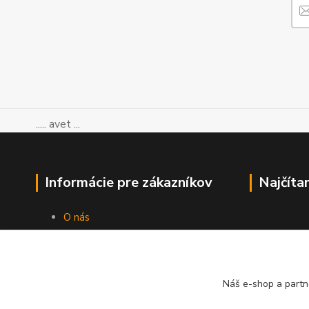
..... avet ...
Informácie pre zákazníkov
Najčíta
O nás
Ako nakupovať
Obchodné podmienky
Kontakty
Blog
Náš e-shop a partn