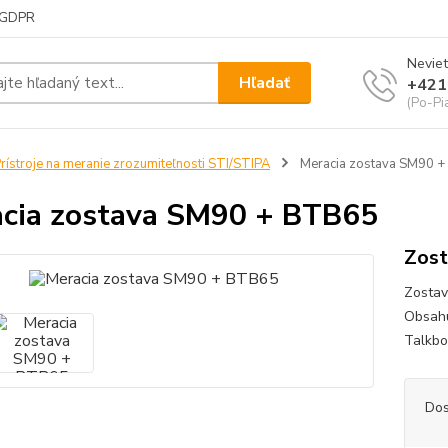
GDPR
Neviet
Hľadať
+421
(Po-Pi
rístroje na meranie zrozumiteľnosti STI/STIPA
Meracia zostava SM90 
cia zostava SM90 + BTB65
Zost
Zostava
Obsahu
Talkbo
Dos