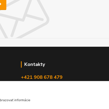
Kontakty
+421 908 678 479
(Po-Pia, 8-16 hod.)
info@audiovideoshop.sk
brazovať informácie