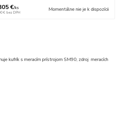
305 €
/
ks
Momentálne nie je k dispozícii
00 €
bez DPH
ahuje kufrík s meracím prístrojom SM90, zdroj meracích