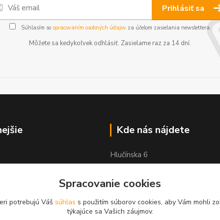
Prihlásiť sa
Súhlasím so
spracovaním osobných údajov
za účelom zasielania newslettera.
Môžete sa kedykoľvek odhlásiť. Zasielame raz za 14 dní.
nejšie
Kde nás nájdete
Hlučínska 6
83103 Bratislava
Spracovanie cookies
eri potrebujú Váš
súhlas
s použitím súborov cookies, aby Vám mohli zo
týkajúce sa Vašich záujmov.