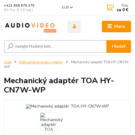
0
ks
+421 908 678 479
EUR
za
0 €
(Po-Pia, 8-16 hod.)
Menu
Hľadať
Úvod
Profesionálne audio systémy
Mechanický adaptér TOA HY-CN7W-
WP
Mechanický adaptér TOA HY-
CN7W-WP