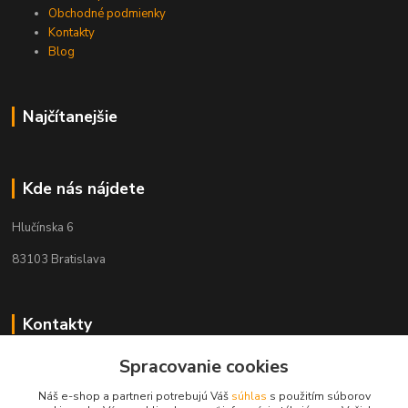
Obchodné podmienky
Kontakty
Blog
Najčítanejšie
Kde nás nájdete
Hlučínska 6
83103 Bratislava
Kontakty
Spracovanie cookies
+421 908 678 479
(Po-Pia, 8-16 hod.)
Náš e-shop a partneri potrebujú Váš
súhlas
s použitím súborov