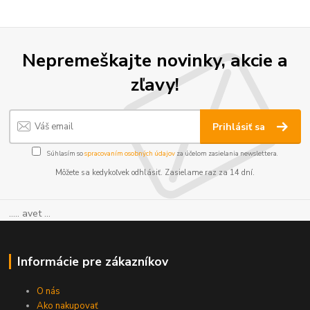
Nepremeškajte novinky, akcie a
zľavy!
Prihlásiť sa
Súhlasím so
spracovaním osobných údajov
za účelom zasielania newslettera.
Môžete sa kedykoľvek odhlásiť. Zasielame raz za 14 dní.
..... avet ...
Informácie pre zákazníkov
O nás
Ako nakupovať