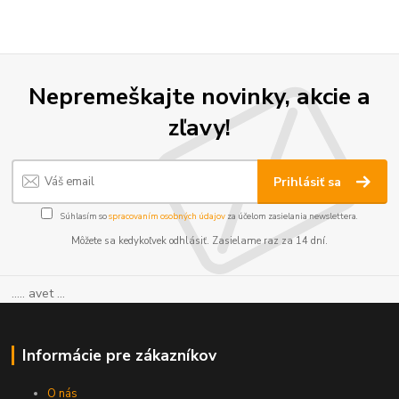
Nepremeškajte novinky, akcie a
zľavy!
Prihlásiť sa
Súhlasím so
spracovaním osobných údajov
za účelom zasielania newslettera.
Môžete sa kedykoľvek odhlásiť. Zasielame raz za 14 dní.
..... avet ...
Informácie pre zákazníkov
O nás