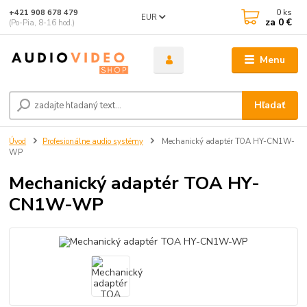
0
ks
+421 908 678 479
EUR
za
0 €
(Po-Pia, 8-16 hod.)
Menu
Hľadať
Úvod
Profesionálne audio systémy
Mechanický adaptér TOA HY-CN1W-
WP
Mechanický adaptér TOA HY-
CN1W-WP