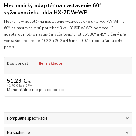
Mechanický adaptér na nastavenie 60°
vyžarovacieho uhla HX-7DW-WP
Mechanický adaptér na nastavenie vyžarovacieho uhla HX-7W-WP na
60°, na nastavenie sú potrebné 3 ks HY-60DW-WP, pomocou 3
adaptérov možno nastaviť aj vyžarovací uhol 15°, 30° a 45°, určený pre
vonkajšie prostredie, 102,2 x 26,2 x 4,5 mm, 0,07 kg, biela farba
celý
popis
Dostupnosť
Nie je skladom
51,29 €
/
ks
41,70 €
bez DPH
Momentálne nie je k dispozícii
Kompletné špecifikácie
Na stiahnutie