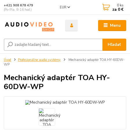
0
ks
+421 908 678 479
EUR
za
0 €
(Po-Pia, 8-16 hod.)
Menu
Hľadať
Úvod
Profesionálne audio systémy
Mechanický adaptér TOA HY-60DW-
WP
Mechanický adaptér TOA HY-
60DW-WP