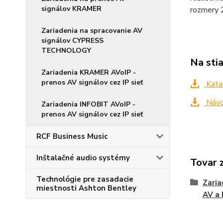
signálov KRAMER
rozmery 
Zariadenia na spracovanie AV
signálov CYPRESS
TECHNOLOGY
Na sti
Zariadenia KRAMER AVoIP -
prenos AV signálov cez IP sieť
Kata
Návo
Zariadenia INFOBIT AVoIP -
prenos AV signálov cez IP sieť
RCF Business Music
Inštalačné audio systémy
Tovar 
Technológie pre zasadacie
Zaria
miestnosti Ashton Bentley
AV a 