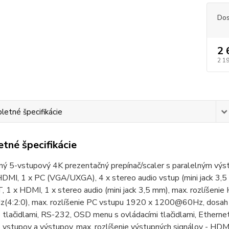
Dos
2 
2 1
etné špecifikácie
tné špecifikácie
ý 5-vstupový 4K prezentačný prepínač/scaler s paralelným v
HDMI, 1 x PC (VGA/UXGA), 4 x stereo audio vstup (mini jack 3,5 
 1 x HDMI, 1 x stereo audio (mini jack 3,5 mm), max. rozlíšen
4:2:0), max. rozlíšenie PC vstupu 1920 x 1200@60Hz, dosah
e tlačidlami, RS-232, OSD menu s ovládacími tlačidlami, Ethern
ie vstupov a výstupov, max. rozlíšenie výstupných signálov -