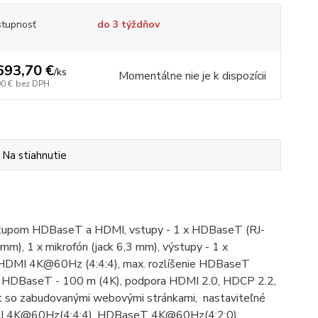
tupnosť
do 3 týždňov
693,70 €
/
ks
Momentálne nie je k dispozícii
90 €
bez DPH
Na stiahnutie
ýstupom HDBaseT a HDMI, vstupy - 1 x HDBaseT (RJ-
mm), 1 x mikrofón (jack 6,3 mm), výstupy - 1 x
ie HDMI 4K@60Hz (4:4:4), max. rozlíšenie HDBaseT
 HDBaseT - 100 m (4K), podpora HDMI 2.0, HDCP 2.2,
et so zabudovanými webovými stránkami, nastaviteľné
 HDMI 4K@60Hz(4:4:4), HDBaseT 4K@60Hz(4:2:0),