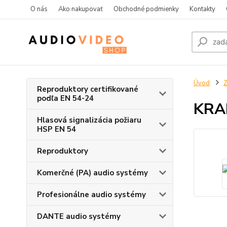
O nás
Ako nakupovať
Obchodné podmienky
Kontakty
Úvod
Z
Reproduktory certifikované
podľa EN 54-24
KRA
Hlasová signalizácia požiaru
HSP EN 54
Reproduktory
Komerčné (PA) audio systémy
Profesionálne audio systémy
DANTE audio systémy