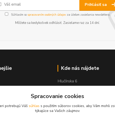
Prihlásiť sa
Súhlasím so
spracovaním osobných údajov
za účelom zasielania newslettera.
Môžete sa kedykoľvek odhlásiť. Zasielame raz za 14 dní.
nejšie
Kde nás nájdete
Hlučínska 6
83103 Bratislava
Spracovanie cookies
eri potrebujú Váš
súhlas
s použitím súborov cookies, aby Vám mohli zo
týkajúce sa Vašich záujmov.