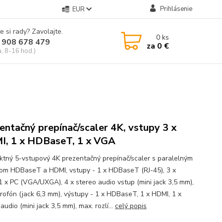
Prihlásenie
EUR
e si rady? Zavolajte.
0
ks
 908 678 479
za
0 €
a, 8-16 hod.)
entačný prepínač/scaler 4K, vstupy 3 x
, 1 x HDBaseT, 1 x VGA
tný 5-vstupový 4K prezentačný prepínač/scaler s paralelným
om HDBaseT a HDMI, vstupy - 1 x HDBaseT (RJ-45), 3 x
1 x PC (VGA/UXGA), 4 x stereo audio vstup (mini jack 3,5 mm),
krofón (jack 6,3 mm), výstupy - 1 x HDBaseT, 1 x HDMI, 1 x
audio (mini jack 3,5 mm), max. rozlí...
celý popis