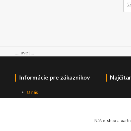
..... avet ...
Informácie pre zákazníkov
Najčíta
O nás
Ako nakupovať
Obchodné podmienky
Kontakty
Blog
Náš e-shop a partn