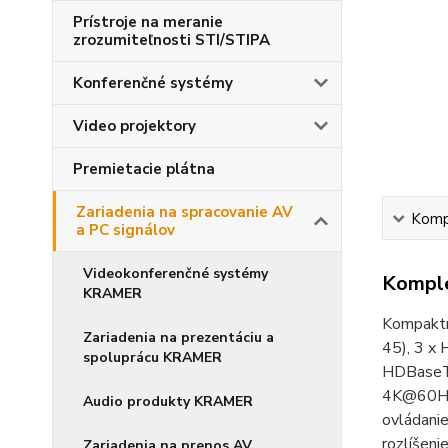
Prístroje na meranie
zrozumiteľnosti STI/STIPA
Konferenčné systémy
Video projektory
Premietacie plátna
Zariadenia na spracovanie AV
Kompl
a PC signálov
Videokonferenčné systémy
Komple
KRAMER
Kompaktn
Zariadenia na prezentáciu a
45), 3 x 
spoluprácu KRAMER
HDBaseT,
4K@60Hz(
Audio produkty KRAMER
ovládani
rozlíšen
Zariadenia na prenos AV