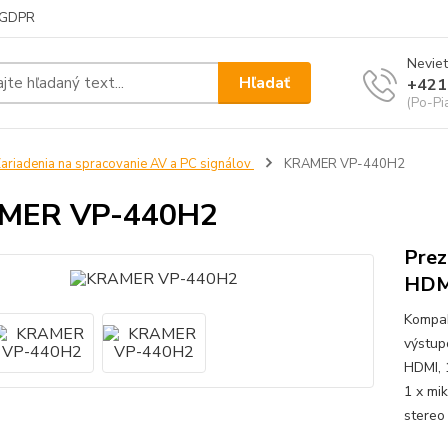
GDPR
Neviet
Hľadať
+421
(Po-Pi
ariadenia na spracovanie AV a PC signálov
KRAMER VP-440H2
MER VP-440H2
Prez
HDMI
Kompak
výstup
HDMI, 
1 x mi
stereo 