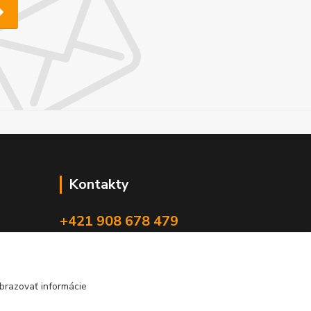
Kontakty
+421 908 678 479
(Po-Pia, 8-16 hod.)
info@audiovideoshop.sk
brazovať informácie