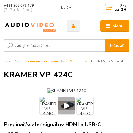
0
ks
+421 908 678 479
EUR
za
0 €
(Po-Pia, 8-16 hod.)
Menu
Hľadať
Úvod
Zariadenia na spracovanie AV a PC signálov
KRAMER VP-424C
KRAMER VP-424C
Prepínač/scaler signálov HDMI a USB-C