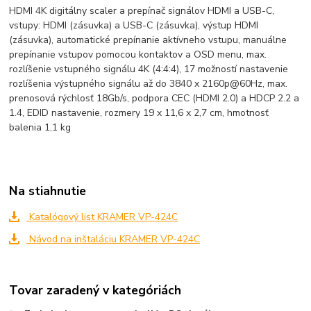
HDMI 4K digitálny scaler a prepínač signálov HDMI a USB-C,
vstupy: HDMI (zásuvka) a USB-C (zásuvka), výstup HDMI
(zásuvka), automatické prepínanie aktívneho vstupu, manuálne
prepínanie vstupov pomocou kontaktov a OSD menu, max.
rozlíšenie vstupného signálu 4K (4:4:4), 17 možností nastavenie
rozlíšenia výstupného signálu až do 3840 x 2160p@60Hz, max.
prenosová rýchlosť 18Gb/s, podpora CEC (HDMI 2.0) a HDCP 2.2 a
1.4, EDID nastavenie, rozmery 19 x 11,6 x 2,7 cm, hmotnosť
balenia 1,1 kg
Na stiahnutie
Katalógový list KRAMER VP-424C
Návod na inštaláciu KRAMER VP-424C
Tovar zaradený v kategóriách