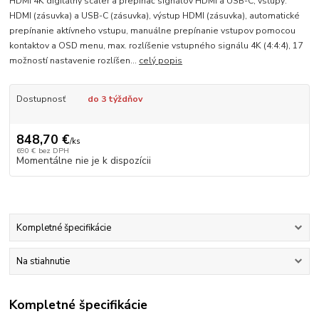
HDMI 4K digitálny scaler a prepínač signálov HDMI a USB-C, vstupy:
HDMI (zásuvka) a USB-C (zásuvka), výstup HDMI (zásuvka), automatické
prepínanie aktívneho vstupu, manuálne prepínanie vstupov pomocou
kontaktov a OSD menu, max. rozlíšenie vstupného signálu 4K (4:4:4), 17
možností nastavenie rozlíšen...
celý popis
Dostupnosť
do 3 týždňov
848,70 €
/
ks
690 €
bez DPH
Momentálne nie je k dispozícii
Kompletné špecifikácie
Na stiahnutie
Kompletné špecifikácie