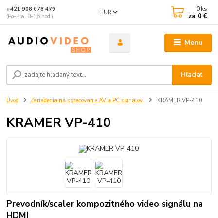
0
ks
+421 908 678 479
EUR
za
0 €
(Po-Pia, 8-16 hod.)
Menu
Hľadať
Úvod
Zariadenia na spracovanie AV a PC signálov
KRAMER VP-410
KRAMER VP-410
Prevodník/scaler kompozitného video signálu na
HDMI