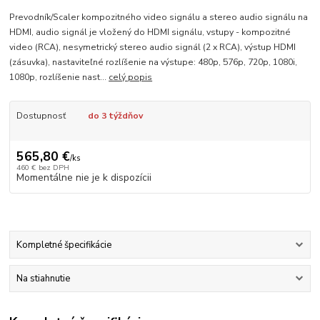
Prevodník/Scaler kompozitného video signálu a stereo audio signálu na
HDMI, audio signál je vložený do HDMI signálu, vstupy - kompozitné
video (RCA), nesymetrický stereo audio signál (2 x RCA), výstup HDMI
(zásuvka), nastaviteľné rozlíšenie na výstupe: 480p, 576p, 720p, 1080i,
1080p, rozlíšenie nast...
celý popis
Dostupnosť
do 3 týždňov
565,80 €
/
ks
460 €
bez DPH
Momentálne nie je k dispozícii
Kompletné špecifikácie
Na stiahnutie