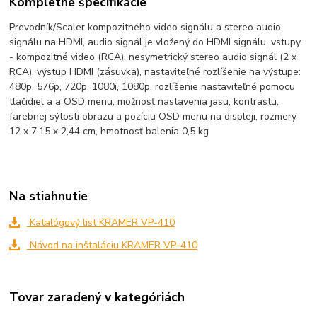
Kompletné špecifikácie
Prevodník/Scaler kompozitného video signálu a stereo audio
signálu na HDMI, audio signál je vložený do HDMI signálu, vstupy
- kompozitné video (RCA), nesymetrický stereo audio signál (2 x
RCA), výstup HDMI (zásuvka), nastaviteľné rozlíšenie na výstupe:
480p, 576p, 720p, 1080i, 1080p, rozlíšenie nastaviteľné pomocu
tlačidiel a a OSD menu, možnosť nastavenia jasu, kontrastu,
farebnej sýtosti obrazu a pozíciu OSD menu na displeji, rozmery
12 x 7,15 x 2,44 cm, hmotnosť balenia 0,5 kg
Na stiahnutie
Katalógový list KRAMER VP-410
Návod na inštaláciu KRAMER VP-410
Tovar zaradený v kategóriách