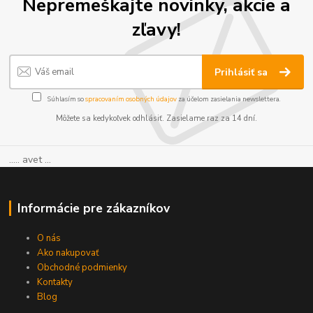
Nepremeškajte novinky, akcie a
zľavy!
Prihlásiť sa
Súhlasím so
spracovaním osobných údajov
za účelom zasielania newslettera.
Môžete sa kedykoľvek odhlásiť. Zasielame raz za 14 dní.
..... avet ...
Informácie pre zákazníkov
O nás
Ako nakupovať
Obchodné podmienky
Kontakty
Blog