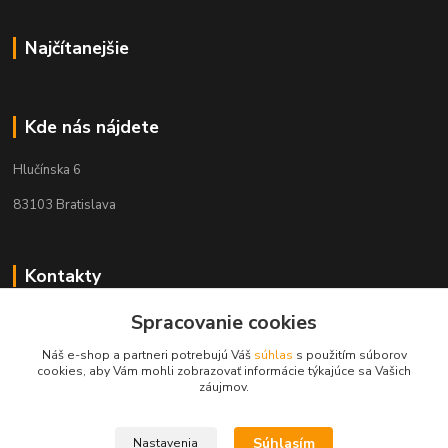
Najčítanejšie
Kde nás nájdete
Hlučínska 6
83103 Bratislava
Kontakty
Spracovanie cookies
+421 908 678 479
(Po-Pia, 8-16 hod.)
Náš e-shop a partneri potrebujú Váš
súhlas
s použitím súborov
cookies, aby Vám mohli zobrazovať informácie týkajúce sa Vašich
info@audiovideoshop.sk
záujmov.
Súhlasím
Nastavenia