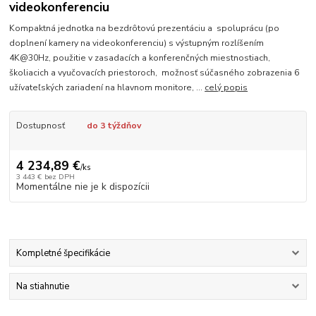
videokonferenciu
Kompaktná jednotka na bezdrôtovú prezentáciu a spoluprácu (po
doplnení kamery na videokonferenciu) s výstupným rozlíšením
4K@30Hz, použitie v zasadacích a konferenčných miestnostiach,
školiacich a vyučovacích priestoroch, možnosť súčasného zobrazenia 6
užívateľských zariadení na hlavnom monitore, ...
celý popis
Dostupnosť
do 3 týždňov
4 234,89 €
/
ks
3 443 €
bez DPH
Momentálne nie je k dispozícii
Kompletné špecifikácie
Na stiahnutie