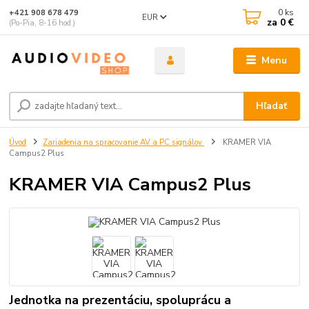
0
ks
+421 908 678 479
EUR
za
0 €
(Po-Pia, 8-16 hod.)
Menu
Hľadať
Úvod
Zariadenia na spracovanie AV a PC signálov
KRAMER VIA
Campus2 Plus
KRAMER VIA Campus2 Plus
Jednotka na prezentáciu, spoluprácu a