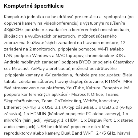
Kompletné špecifikácie
Kompaktná jednotka na bezdrôtovú prezentáciu a spoluprácu (po
doplnení kamery na videokonferenciu) s výstupným rozlíšením
4K@30Hz, použitie v zasadacích a konferenčných miestnostiach,
školiacich a vyučovacích priestoroch, možnosť súčasného
zobrazenia 6 užívateľských zariadení na hlavnom monitore, 12
zariadení na 2 monitoroch, pripojenie pomocou Wi-Fi a/alebo
LAN, podpora Windows a MAC laptopov, chromebookov, iOS a
Android mobilných zariadení, podpora BYOD, pripojenie účastníkov
cez Miracast, AirPlay a prehliadač, možnosť bezdrôtového
pripojenia kamery a AV zariadenia, funkcie pre spoluprácu: Biela
tabuľa, zdieľanie súborov, hlavný displej, četovanie, RTMP/RTMPS
živé streamovanie na platformy YouTube, Kaltura, Panopto a iné,
podpora konferenčných aplikácií - Microsoft Office, Teams,
SkypeforBusiness, Zoom, GoToMeeting, WebEx, konektory -
Ethernet (RJ-45), 2 x USB 3.1 (A-typ zásuvka), 3 x USB 2.0 (A-typ
zásuvka), 1 x HDMI IN (káblové pripojenie PC alebo kamery), 1 x
mikrofón (mini jack), výstupy: 1 x HDMI, 1 x Display Port, 1 x stereo
audio (mini jack), USB bezdrôtové pripojenie mikrofónu,
reproduktorov alebo kamery, Dual Band Wi-Fi 2,4/5 GHz, hlavná