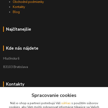
Obchodné podmienky
Kontakty
Blog
Najčítanejšie
Kde nás nájdete
Hlučínska 6
83103 Bratislava
Kontakty
Spracovanie cookies
+421 908 678 479
(Po-Pia, 8-16 hod.)
Náš e-shop a partneri potrebujú Váš
súhlas
s použitím súborov
cookies, aby Vám mohli zobrazovať informácie týkajúce sa Vašich