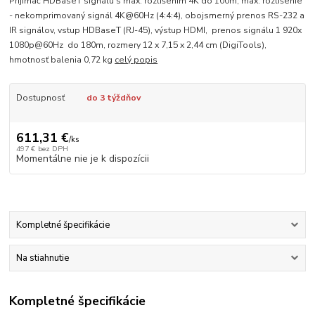
Prijímač HDBaseT signálu s max. rozlíšením 4K do 100m, max. rozlíšenie
- nekomprimovaný signál 4K@60Hz (4:4:4), obojsmerný prenos RS-232 a
IR signálov, vstup HDBaseT (RJ-45), výstup HDMI, prenos signálu 1 920x
1080p@60Hz do 180m, rozmery 12 x 7,15 x 2,44 cm (DigiTools),
hmotnosť balenia 0,72 kg
celý popis
Dostupnosť
do 3 týždňov
611,31 €
/
ks
497 €
bez DPH
Momentálne nie je k dispozícii
Kompletné špecifikácie
Na stiahnutie
Kompletné špecifikácie