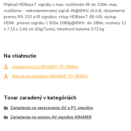
Prijímač HDBaseT signálu s max. rozlíšením 4K do 100m, max.
rozlíšenie - nekomprimovaný signál 4K@60Hz (4:4:4), obojsmerný
prenos RS-232 a IR signálov, vstup HDBaseT (RJ-45), výstup
HDMI, prenos signálu 1 920x 1080p@60Hz do 180m, rozmery 12
x 7,15 x 2,44 cm (DigiTools), hmotnosť balenia 0,72 kg
Na stiahnutie
Katalógový list KRAMER TP-583Rxr
Návod na inštaláciu KRAMER TP-583Rxr
Tovar zaradený v kategóriách
Zariadenia na spracovanie AV a PC signálov
Zariadenia na prenos AV signálov KRAMER