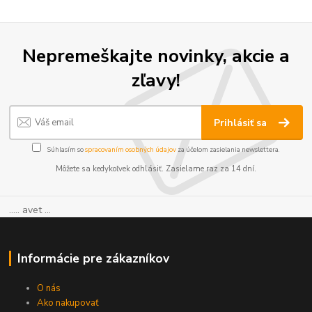
Nepremeškajte novinky, akcie a
zľavy!
Prihlásiť sa
Súhlasím so
spracovaním osobných údajov
za účelom zasielania newslettera.
Môžete sa kedykoľvek odhlásiť. Zasielame raz za 14 dní.
..... avet ...
Informácie pre zákazníkov
O nás
Ako nakupovať