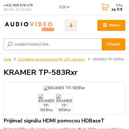
0
ks
+421 908 678 479
EUR
za
0 €
(Po-Pia, 8-16 hod.)
Menu
Hľadať
Úvod
Zariadenia na spracovanie AV a PC signálov
KRAMER TP-583Rxr
KRAMER TP-583Rxr
Prijímač signálu HDMI pomocou HDBaseT