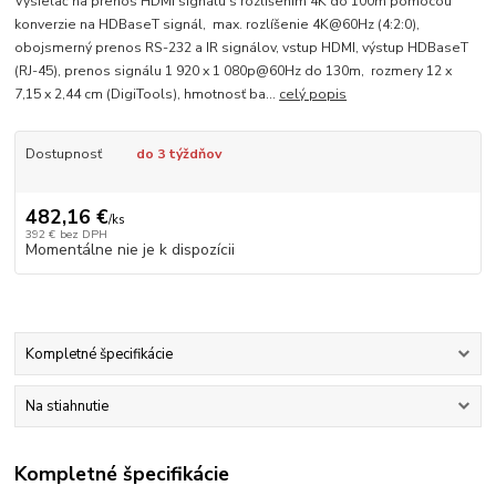
Vysielač na prenos HDMI signálu s rozlíšením 4K do 100m pomocou
konverzie na HDBaseT signál, max. rozlíšenie 4K@60Hz (4:2:0),
obojsmerný prenos RS-232 a IR signálov, vstup HDMI, výstup HDBaseT
(RJ-45), prenos signálu 1 920 x 1 080p@60Hz do 130m, rozmery 12 x
7,15 x 2,44 cm (DigiTools), hmotnosť ba...
celý popis
Dostupnosť
do 3 týždňov
482,16 €
/
ks
392 €
bez DPH
Momentálne nie je k dispozícii
Kompletné špecifikácie
Na stiahnutie
Kompletné špecifikácie