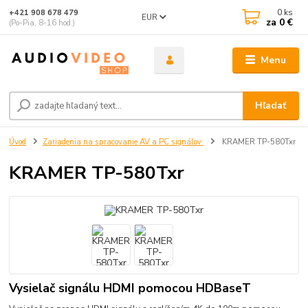
0
ks
+421 908 678 479
EUR
za
0 €
(Po-Pia, 8-16 hod.)
Menu
Hľadať
Úvod
Zariadenia na spracovanie AV a PC signálov
KRAMER TP-580Txr
KRAMER TP-580Txr
Vysielač signálu HDMI pomocou HDBaseT