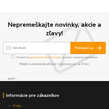
Nepremeškajte novinky, akcie a
zľavy!
Prihlásiť sa
Súhlasím so
spracovaním osobných údajov
za účelom zasielania newslettera.
Môžete sa kedykoľvek odhlásiť. Zasielame raz za 14 dní.
..... avet ...
Informácie pre zákazníkov
O nás