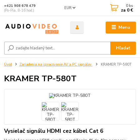
0
ks
+421 908 678 479
EUR
za
0 €
(Po-Pia, 8-16 hod.)
Menu
Hľadať
Úvod
Zariadenia na spracovanie AV a PC signálov
KRAMER TP-580T
KRAMER TP-580T
Vysielač signálu HDMI cez kábel Cat 6