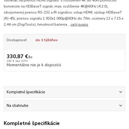
Vysielač na prenos HDMI signálu s rozlíšením 4K do 40m pomocou
konverzie na HDBaseT signál, max. rozlíšenie 4K@60Hz (4:2:0),
obojsmerný prenos RS-232 a IR signálov, vstup HDMI, výstup HDBaseT
(RJ-45), prenos signálu 1 920x1 080p@60Hz do 70m, rozmery 12 x 7,15 x
2,44 cm (DigiTools), hmotnosť balenia...
celý popis
Dostupnosť
do 3 týždňov
330,87 €
/
ks
269 €
bez DPH
Momentálne nie je k dispozícii
Kompletné špecifikácie
Na stiahnutie
Kompletné špecifikácie