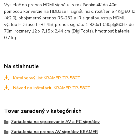
Vysielač na prenos HDMI signálu s rozlíšením 4K do 40m
pomocou konverzie na HDBaseT signál, max. rozlíšenie 4K@60Hz
(4:2:0), obojsmerný prenos RS-232 a IR signálov, vstup HDMI,
výstup HDBaseT (RJ-45), prenos signálu 1 920x1 080p@60Hz do
70m, rozmery 12 x 7,15 x 2,44 cm (DigiTools), hmotnosť balenia
0,7 kg
Na stiahnutie
Katalógový list KRAMER TP-580T
Návod na inštaláciu KRAMER TP-580T
Tovar zaradený v kategóriách
Zariadenia na spracovanie AV a PC signálov
Zariadenia na prenos AV signálov KRAMER