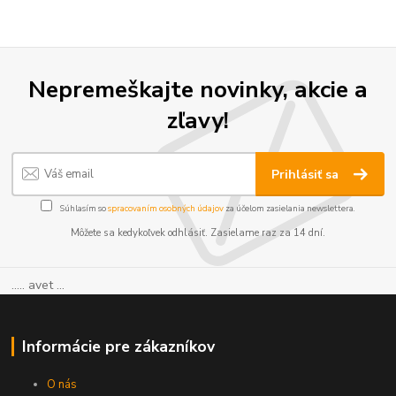
Nepremeškajte novinky, akcie a
zľavy!
Prihlásiť sa
Súhlasím so
spracovaním osobných údajov
za účelom zasielania newslettera.
Môžete sa kedykoľvek odhlásiť. Zasielame raz za 14 dní.
..... avet ...
Informácie pre zákazníkov
O nás