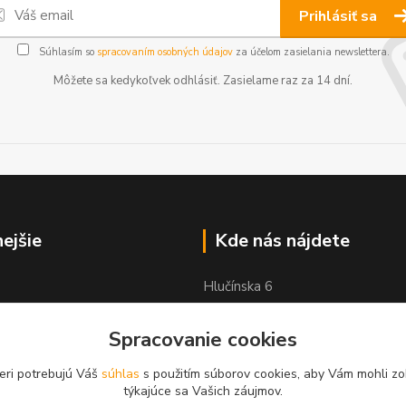
Prihlásiť sa
Súhlasím so
spracovaním osobných údajov
za účelom zasielania newslettera.
Môžete sa kedykoľvek odhlásiť. Zasielame raz za 14 dní.
nejšie
Kde nás nájdete
Hlučínska 6
83103 Bratislava
Spracovanie cookies
eri potrebujú Váš
súhlas
s použitím súborov cookies, aby Vám mohli zo
týkajúce sa Vašich záujmov.