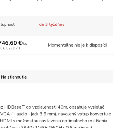
tupnosť
do 3 týždňov
746,60 €
/
ks
Momentálne nie je k dispozícii
20 €
bez DPH
Na stiahnutie
cez HDBaseT do vzdialenosti 40m, obsahuje vysielač
A (+ audio - jack 3,5 mm), navolený vstup konvertuje
 HDMI s možnosťou nastavenia optimálneho rozlíšenia
. rozlíšenia 3840x2160p@60Hz (36 možností