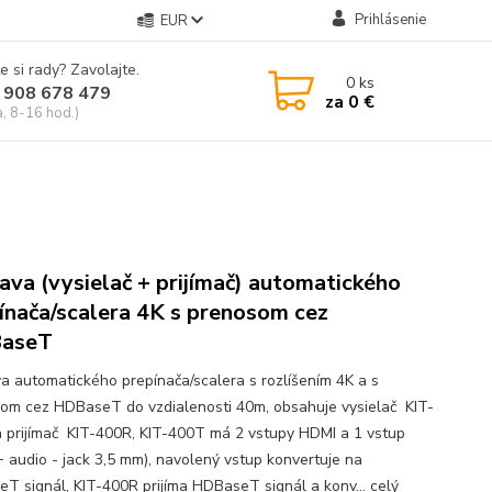
Prihlásenie
EUR
e si rady? Zavolajte.
0
ks
 908 678 479
za
0 €
a, 8-16 hod.)
ava (vysielač + prijímač) automatického
ínača/scalera 4K s prenosom cez
aseT
a automatického prepínača/scalera s rozlíšením 4K a s
om cez HDBaseT do vzdialenosti 40m, obsahuje vysielač KIT-
 prijímač KIT-400R, KIT-400T má 2 vstupy HDMI a 1 vstup
 audio - jack 3,5 mm), navolený vstup konvertuje na
T signál, KIT-400R prijíma HDBaseT signál a konv...
celý