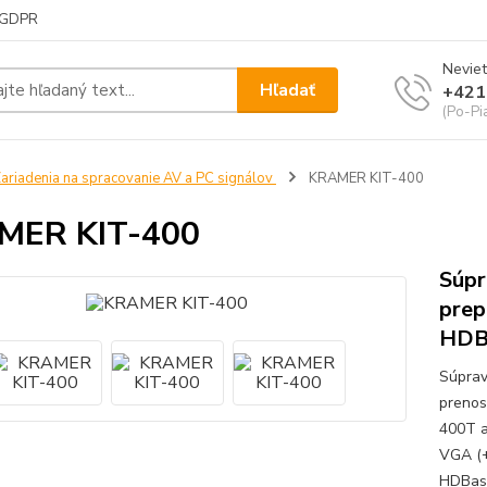
GDPR
Neviet
Hľadať
+421
(Po-Pi
ariadenia na spracovanie AV a PC signálov
KRAMER KIT-400
MER KIT-400
Súpr
prep
HDB
Súprav
prenos
400T a
VGA (+
HDBase