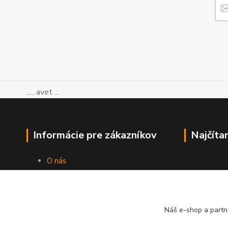
..... avet ...
Informácie pre zákazníkov
Najčíta
O nás
Ako nakupovať
Obchodné podmienky
Kontakty
Blog
Náš e-shop a partn