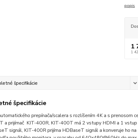
popis
Dos
1 
1 4
etné špecifikácie
tné špecifikácie
automatického prepínača/scalera s rozlíšením 4K a s prenosom 
 a prijímač KIT-400R, KIT-400T má 2 vstupy HDMI a 1 vstup VG
eT signál, KIT-400R prijíma HDBaseT signál a konveruje ho na
podľa použitého monitora v rozsahu od 640x480@60Hz do max