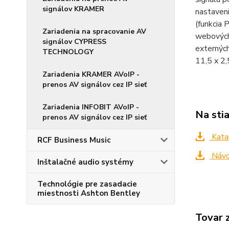
signálov KRAMER
nastaveni
(funkcia 
Zariadenia na spracovanie AV
webových 
signálov CYPRESS
externých
TECHNOLOGY
11,5 x 2,
Zariadenia KRAMER AVoIP -
prenos AV signálov cez IP sieť
Zariadenia INFOBIT AVoIP -
Na sti
prenos AV signálov cez IP sieť
Kata
RCF Business Music
Návo
Inštalačné audio systémy
Technológie pre zasadacie
miestnosti Ashton Bentley
Tovar 