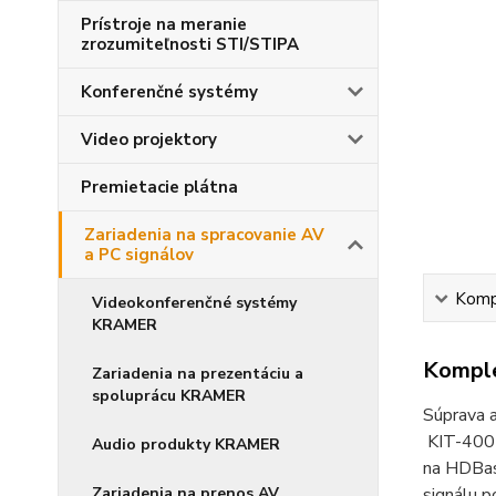
Prístroje na meranie
zrozumiteľnosti STI/STIPA
Konferenčné systémy
Video projektory
Premietacie plátna
Zariadenia na spracovanie AV
a PC signálov
Kompl
Videokonferenčné systémy
KRAMER
Komple
Zariadenia na prezentáciu a
spoluprácu KRAMER
Súprava 
KIT-400T
Audio produkty KRAMER
na HDBas
Zariadenia na prenos AV
signálu 