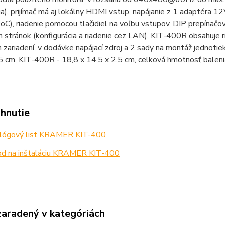
a), prijímač má aj lokálny HDMI vstup, napájanie z 1 adaptéra 12
PoC), riadenie pomocou tlačidiel na voľbu vstupov, DIP prepínačov
stránok (konfigurácia a riadenie cez LAN), KIT-400R obsahuje ri
 zariadení, v dodávke napájací zdroj a 2 sady na montáž jednotie
5 cm, KIT-400R - 18,8 x 14,5 x 2,5 cm, celková hmotnosť balen
ahnutie
lógový list KRAMER KIT-400
d na inštaláciu KRAMER KIT-400
zaradený v kategóriách