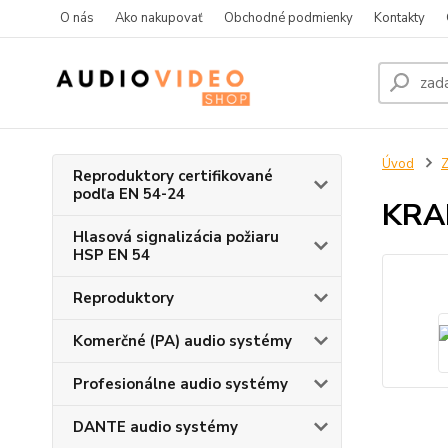
O nás
Ako nakupovať
Obchodné podmienky
Kontakty
Úvod
Z
Reproduktory certifikované
podľa EN 54-24
KRA
Hlasová signalizácia požiaru
HSP EN 54
Reproduktory
Komerčné (PA) audio systémy
Profesionálne audio systémy
DANTE audio systémy