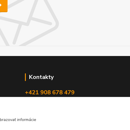
Kontakty
+421 908 678 479
(Po-Pia, 8-16 hod.)
info@audiovideoshop.sk
brazovať informácie