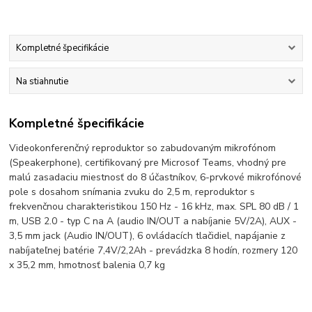
Kompletné špecifikácie
Na stiahnutie
Kompletné špecifikácie
Videokonferenčný reproduktor so zabudovaným mikrofónom
(Speakerphone), certifikovaný pre Microsof Teams, vhodný pre
malú zasadaciu miestnosť do 8 účastníkov, 6-prvkové mikrofónové
pole s dosahom snímania zvuku do 2,5 m, reproduktor s
frekvenčnou charakteristikou 150 Hz - 16 kHz, max. SPL 80 dB / 1
m, USB 2.0 - typ C na A (audio IN/OUT a nabíjanie 5V/2A), AUX -
3,5 mm jack (Audio IN/OUT), 6 ovládacích tlačidiel, napájanie z
nabíjateľnej batérie 7,4V/2,2Ah - prevádzka 8 hodín, rozmery 120
x 35,2 mm, hmotnosť balenia 0,7 kg