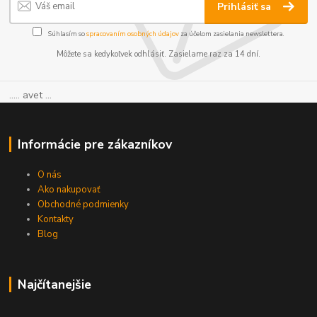
Prihlásiť sa
Súhlasím so
spracovaním osobných údajov
za účelom zasielania newslettera.
Môžete sa kedykoľvek odhlásiť. Zasielame raz za 14 dní.
..... avet ...
Informácie pre zákazníkov
O nás
Ako nakupovať
Obchodné podmienky
Kontakty
Blog
Najčítanejšie