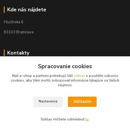
Kde nás nájdete
Hlučínska 6
83103 Bratislava
Kontakty
Spracovanie cookies
+421 908 678 479
(Po-Pia, 8-16 hod.)
Náš e-shop a partneri potrebujú Váš
súhlas
s použitím súborov
cookies, aby Vám mohli zobrazovať informácie týkajúce sa Vašich
info@audiovideoshop.sk
záujmov.
Súhlasím
Nastavenia
Súhlas môžete odmietnuť
tu
.
Vytvorené na
Eshop-rychlo.sk