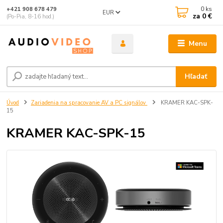
0
ks
+421 908 678 479
EUR
za
0 €
(Po-Pia, 8-16 hod.)
Menu
Hľadať
Úvod
Zariadenia na spracovanie AV a PC signálov
KRAMER KAC-SPK-
15
KRAMER KAC-SPK-15