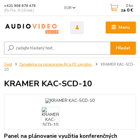
0
ks
+421 908 678 479
EUR
za
0 €
(Po-Pia, 8-16 hod.)
Menu
Hľadať
Úvod
Zariadenia na spracovanie AV a PC signálov
KRAMER KAC-SCD-
10
KRAMER KAC-SCD-10
Panel na plánovanie využitia konferenčných