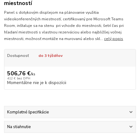
miestností
Panel s dotykovým displejom na plánovanie využitia
videokonferenčných miestností, certifikovaný pre Microsoft Teams
Room, inštaluje sa na stenu pri vchode do miestnosti, šetrí čas pri
hľadaní miestnosti s vlastnou rezerváciou alebo najbližšej voľnej
miestnosti, možnosť montáže na murovanú alebo skl...
celý popis
Dostupnosť
do 3 týždňov
506,76 €
/
ks
412 €
bez DPH
Momentálne nie je k dispozícii
Kompletné špecifikácie
Na stiahnutie