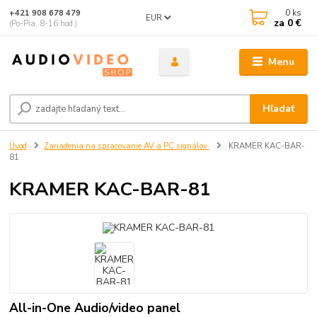
0
ks
+421 908 678 479
EUR
za
0 €
(Po-Pia, 8-16 hod.)
Menu
Hľadať
Úvod
Zariadenia na spracovanie AV a PC signálov
KRAMER KAC-BAR-
81
KRAMER KAC-BAR-81
All-in-One Audio/video panel