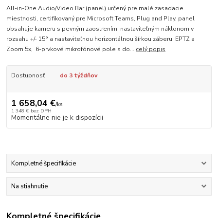
All-in-One Audio/Video Bar (panel) určený pre malé zasadacie
miestnosti, certifikovaný pre Microsoft Teams, Plug and Play, panel
obsahuje kameru s pevným zaostrením, nastaviteľným náklonom v
rozsahu +/- 15° a nastaviteľnou horizontálnou šírkou záberu, EPTZ a
Zoom 5x, 6-prvkové mikrofónové pole s do...
celý popis
Dostupnosť
do 3 týždňov
1 658,04 €
/
ks
1 348 €
bez DPH
Momentálne nie je k dispozícii
Kompletné špecifikácie
Na stiahnutie
Kompletné špecifikácie