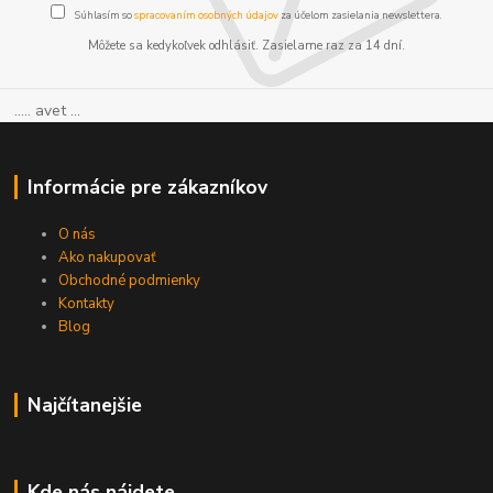
Súhlasím so
spracovaním osobných údajov
za účelom zasielania newslettera.
Môžete sa kedykoľvek odhlásiť. Zasielame raz za 14 dní.
..... avet ...
Informácie pre zákazníkov
O nás
Ako nakupovať
Obchodné podmienky
Kontakty
Blog
Najčítanejšie
Kde nás nájdete