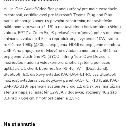
All-in-One Audio/Video Bar (panel) určený pre malé zasadacie
miestnosti, certifikovaný pre Microsoft Teams, Plug and Play,
panel obsahuje kameru s pevným zaostrením, nastaviteľným
náklonom v rozsahu +/- 15° a nastaviteľnou horizontálnou šírkou
záberu, EPTZ a Zoom 5x, 6-prvkové mikrofónové pole s dosahom
snímania zvuku do 4,5 m a reproduktory s výkonom 10W, video
rozlíšenie 1080p@30fps, pripojenia: HDMI na pripojenie monitora,
USB A na pripojenie dotykového ovládania monitora, USB C na
pripojenie vlastného PC (BYOD - Bring Your Own Device) s
možnosťou riadenia videokonferenčného systému pomocou
aplikácie UC client, Ethernet Gb (RJ-45), WiFi (Dual Band),
Bluetooth 5.0, diaľkový ovládač KAC-BAR-81-RC cez Bluetooth,
možnosť ovládania cez dotykový panel KAC-TCH-10 (balík KAC-
BAR-81-B10), operačný systém Android 12, držiak pre montáž na
stenu a napájací adaptér 12V/3A v dodávke, rozmery 46,2(š) x
9,3(h) x 7,6(v) cm, hmotnosť balenia 2,5 kg
Na stiahnutie