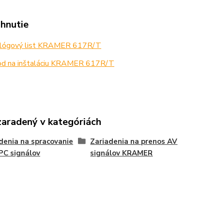
ahnutie
lógový list KRAMER 617R/T
d na inštaláciu KRAMER 617R/T
zaradený v kategóriách
denia na spracovanie
Zariadenia na prenos AV
PC signálov
signálov KRAMER