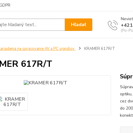
GDPR
Neviet
Hľadať
+421
(Po-Pi
ariadenia na spracovanie AV a PC signálov
KRAMER 617R/T
MER 617R/T
Súpr
Súprav
optiku
cez dv
do 200
konekt