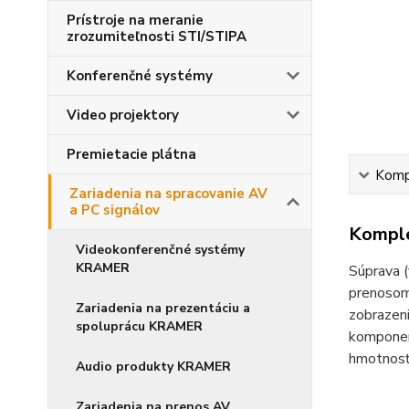
Prístroje na meranie
zrozumiteľnosti STI/STIPA
Konferenčné systémy
Video projektory
Premietacie plátna
Kompl
Zariadenia na spracovanie AV
a PC signálov
Komple
Videokonferenčné systémy
KRAMER
Súprava 
prenosom
Zariadenia na prezentáciu a
zobrazeni
spoluprácu KRAMER
komponen
hmotnosť
Audio produkty KRAMER
Zariadenia na prenos AV