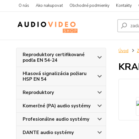
O nás
Ako nakupovať
Obchodné podmienky
Kontakty
Úvod
Z
Reproduktory certifikované
podľa EN 54-24
KRA
Hlasová signalizácia požiaru
HSP EN 54
Reproduktory
Komerčné (PA) audio systémy
Profesionálne audio systémy
DANTE audio systémy