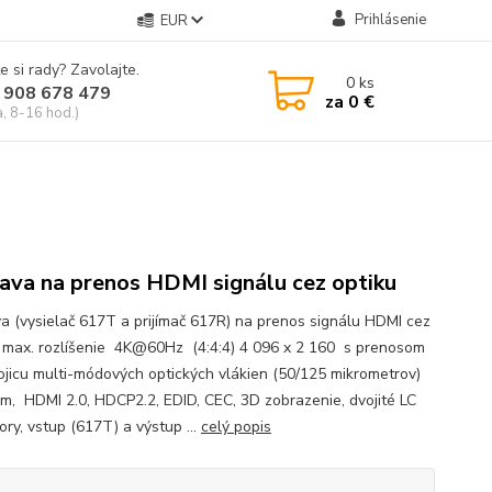
Prihlásenie
EUR
e si rady? Zavolajte.
0
ks
 908 678 479
za
0 €
a, 8-16 hod.)
ava na prenos HDMI signálu cez optiku
a (vysielač 617T a prijímač 617R) na prenos signálu HDMI cez
, max. rozlíšenie 4K@60Hz (4:4:4) 4 096 x 2 160 s prenosom
ojicu multi-módových optických vlákien (50/125 mikrometrov)
m, HDMI 2.0, HDCP2.2, EDID, CEC, 3D zobrazenie, dvojité LC
ory, vstup (617T) a výstup ...
celý popis