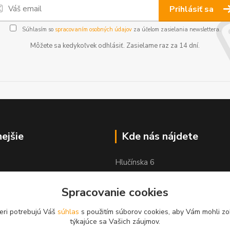
Prihlásiť sa
Súhlasím so
spracovaním osobných údajov
za účelom zasielania newslettera.
Môžete sa kedykoľvek odhlásiť. Zasielame raz za 14 dní.
nejšie
Kde nás nájdete
Hlučínska 6
83103 Bratislava
Spracovanie cookies
eri potrebujú Váš
súhlas
s použitím súborov cookies, aby Vám mohli zo
týkajúce sa Vašich záujmov.