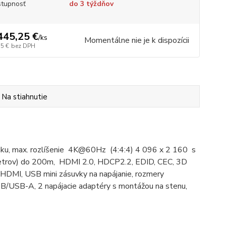
tupnosť
do 3 týždňov
445,25 €
/
ks
Momentálne nie je k dispozícii
75 €
bez DPH
Na stiahnutie
tiku, max. rozlíšenie 4K@60Hz (4:4:4) 4 096 x 2 160 s
metrov) do 200m, HDMI 2.0, HDCP2.2, EDID, CEC, 3D
 HDMI, USB mini zásuvky na napájanie, rozmery
SB/USB-A, 2 napájacie adaptéry s montážou na stenu,