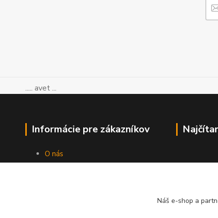
..... avet ...
Informácie pre zákazníkov
Najčíta
O nás
Ako nakupovať
Obchodné podmienky
Kontakty
Blog
Náš e-shop a partn