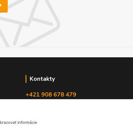
Kontakty
+421 908 678 479
(Po-Pia, 8-16 hod.)
info@audiovideoshop.sk
brazovať informácie