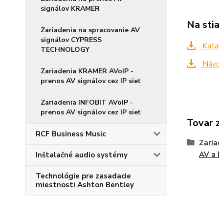
signálov KRAMER
Na sti
Zariadenia na spracovanie AV
signálov CYPRESS
Kata
TECHNOLOGY
Návo
Zariadenia KRAMER AVoIP -
prenos AV signálov cez IP sieť
Zariadenia INFOBIT AVoIP -
prenos AV signálov cez IP sieť
Tovar 
RCF Business Music
Zaria
AV a 
Inštalačné audio systémy
Technológie pre zasadacie
miestnosti Ashton Bentley