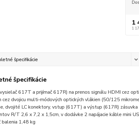
Dos
1 
1 1
etné špecifikácie
tné špecifikácie
(vysielač 617T a prijímač 617R) na prenos signálu HDMI cez op
 cez dvojicu multi-módových optických vlákien (50/125 mikro
e, dvojité LC konektory, vstup (617T) a výstup (617R) zásuvka
tov R/T 2,6 x 7,2 x 1,5cm, v dodávke 2 napájacie káble mini U
 balenia 1,48 kg