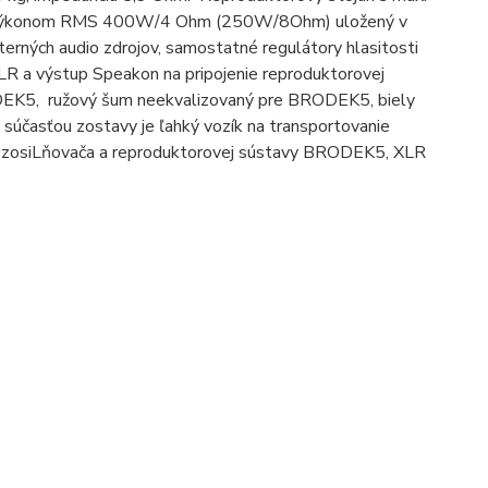
 D s výkonom RMS 400W/4 Ohm (250W/8Ohm) uložený v
erných audio zdrojov, samostatné regulátory hlasitosti
LR a výstup Speakon na pripojenie reproduktorovej
RODEK5, ružový šum neekvalizovaný pre BRODEK5, biely
 súčasťou zostavy je ľahký vozík na transportovanie
 zosiLňovača a reproduktorovej sústavy BRODEK5, XLR