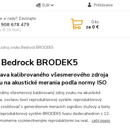
Prihlásenie
EUR
e si rady? Zavolajte.
0
ks
 908 678 479
za
0 €
a, 8-16 hod.)
 zdroj zvuku Bedrock BRODEK5
ku Bedrock BRODEK5
ava kalibrovaného všesmerového zdroja
u na akustické merania podľa normy ISO
zálny všesmerový kalibrovaný zdroj zvuku na akustické
a, zostavu tvorí reproduktorový systém, reproduktorový
, zosilňovač s generátorom meracích signálov (ružový a biely
Reproduktorový systém BRODEK5 tvaru dodecahedron s 12-
ovnomerne rozmiestnenými reproduktormi na real...
celý popis