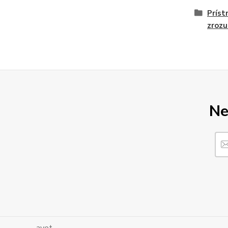
Príst
zrozu
Ne