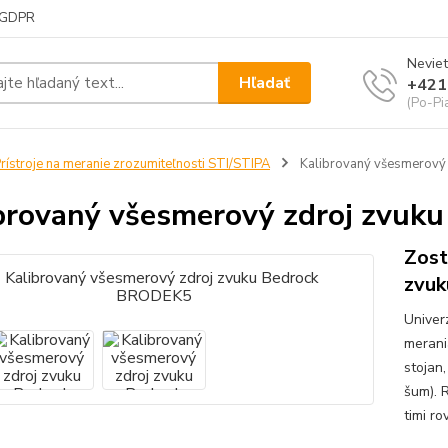
GDPR
Neviet
Hľadať
+421
(Po-Pi
rístroje na meranie zrozumiteľnosti STI/STIPA
Kalibrovaný všesmerový
brovaný všesmerový zdroj zvu
Zost
zvuk
Univer
merani
stojan
šum). 
timi r