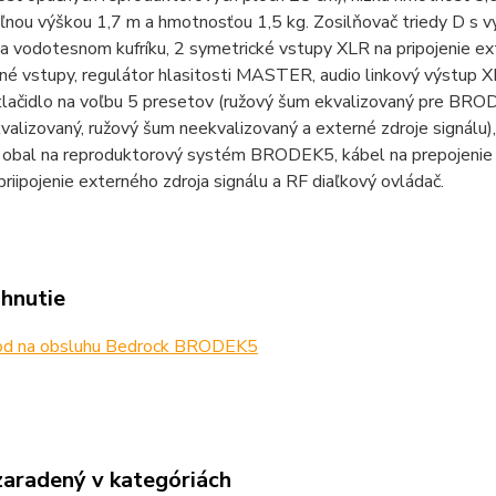
eľnou výškou 1,7 m a hmotnosťou 1,5 kg. Zosilňovač triedy
 vodotesnom kufríku, 2 symetrické vstupy XLR na pripojenie ext
né vstupy, regulátor hlasitosti MASTER, audio linkový výstup X
 tlačidlo na voľbu 5 presetov (ružový šum ekvalizovaný pre B
alizovaný, ružový šum neekvalizovaný a externé zdroje signálu),
 obal na reproduktorový systém BRODEK5, kábel na prepojenie
priipojenie externého zdroja signálu a RF diaľkový ovládač.
ahnutie
d na obsluhu Bedrock BRODEK5
zaradený v kategóriách