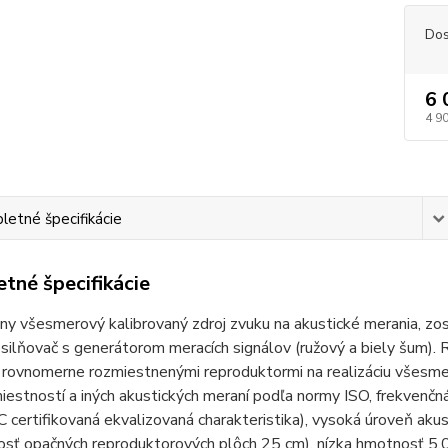
Dos
6 
4 9
etné špecifikácie
tné špecifikácie
ny všesmerový kalibrovaný zdroj zvuku na akustické merania, zo
zosilňovač s generátorom meracích signálov (ružový a biely šu
i rovnomerne rozmiestnenými reproduktormi na realizáciu všesme
miestností a iných akustických meraní podľa normy ISO, frekven
certifikovaná ekvalizovaná charakteristika), vysoká úroveň ak
osť opačných reproduktorových plôch 25 cm), nízka hmotnosť 5,