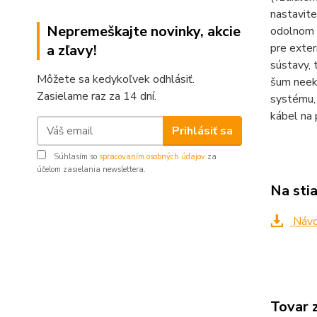
nastavit
Nepremeškajte novinky, akcie
odolnom a
pre exter
a zľavy!
sústavy,
Môžete sa kedykoľvek odhlásiť.
šum neekv
Zasielame raz za 14 dní.
systému,
kábel na 
Prihlásiť sa
Súhlasím so
spracovaním osobných údajov
za
účelom zasielania newslettera.
Na sti
Návo
Tovar 