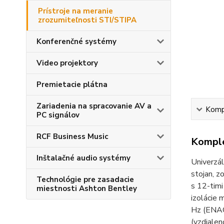
Prístroje na meranie
zrozumiteľnosti STI/STIPA
Konferenčné systémy
Video projektory
Premietacie plátna
Zariadenia na spracovanie AV a
Kompl
PC signálov
RCF Business Music
Komple
Inštalačné audio systémy
Univerzál
stojan, 
Technológie pre zasadacie
s 12-tim
miestnosti Ashton Bentley
izolácie 
Hz (ENAC 
(vzdialen