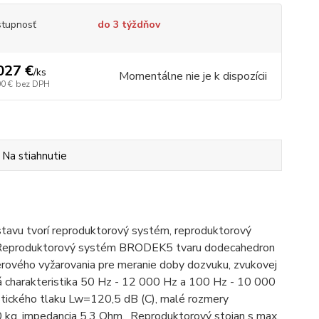
tupnosť
do 3 týždňov
027 €
/
ks
Momentálne nie je k dispozícii
00 €
bez DPH
Na stiahnutie
stavu tvorí reproduktorový systém, reproduktorový
m). Reproduktorový systém BRODEK5 tvaru dodecahedron
rového vyžarovania pre meranie doby dozvuku, zvukovej
čná charakteristika 50 Hz - 12 000 Hz a 100 Hz - 10 000
ustického tlaku Lw=120,5 dB (C), malé rozmery
0 kg, impedancia 5,3 Ohm. Reproduktorový stojan s max.