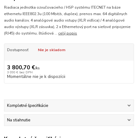
Riadiaca jednotka ozvučovacieho / HSP systému ITECNET na báze
ethernetu IEEE802.3u (100 Mbit/s, duplex), prenos max. 64 digitálnych
audio kanálov, 4 analógové audio vstupy (XLR vidlica) / 4 analógové
audio výstupy (XLR zásuvka), 2 x Ethernetový port na sieťové pripojenie
(RJ45) do systému, štúdiová ...
celý popis
Dostupnosť
Nie je skladom
3 800,70 €
/
ks
3 090 €
bez DPH
Momentálne nie je k dispozícii
Kompletné špecifikácie
Na stiahnutie