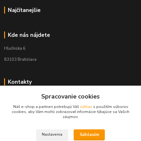
Najčítanejšie
Kde nás nájdete
Hlučínska 6
83103 Bratislava
Kontakty
Spracovanie cookies
+421 908 678 479
(Po-Pia, 8-16 hod.)
Náš e-shop a partneri potrebujú Váš
súhlas
s použitím súborov
cookies, aby Vám mohli zobrazovať informácie týkajúce sa Vašich
info@audiovideoshop.sk
záujmov.
Súhlasím
Nastavenia