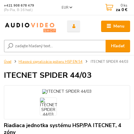
0
ks
+421 908 678 479
EUR
za
0 €
(Po-Pia, 8-16 hod.)
Menu
Hľadať
Úvod
Hlasová signalizácia požiaru HSP EN 54
ITECNET SPIDER 44/03
ITECNET SPIDER 44/03
Riadiaca jednotka systému HSP/PA ITECNET, 4
zóny