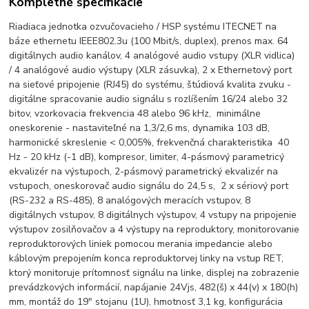
Kompletné špecifikácie
Riadiaca jednotka ozvučovacieho / HSP systému ITECNET na
báze ethernetu IEEE802.3u (100 Mbit/s, duplex), prenos max. 64
digitálnych audio kanálov, 4 analógové audio vstupy (XLR vidlica)
/ 4 analógové audio výstupy (XLR zásuvka), 2 x Ethernetový port
na sieťové pripojenie (RJ45) do systému, štúdiová kvalita zvuku -
digitálne spracovanie audio signálu s rozlíšením 16/24 alebo 32
bitov, vzorkovacia frekvencia 48 alebo 96 kHz, minimálne
oneskorenie - nastaviteľné na 1,3/2,6 ms, dynamika 103 dB,
harmonické skreslenie < 0,005%, frekvenčná charakteristika 40
Hz - 20 kHz (-1 dB), kompresor, limiter, 4-pásmový parametricý
ekvalizér na výstupoch, 2-pásmový parametrický ekvalizér na
vstupoch, oneskorovač audio signálu do 24,5 s, 2 x sériový port
(RS-232 a RS-485), 8 analógových meracích vstupov, 8
digitálnych vstupov, 8 digitálnych výstupov, 4 vstupy na pripojenie
výstupov zosilňovačov a 4 výstupy na reproduktory, monitorovanie
reproduktorových liniek pomocou merania impedancie alebo
káblovým prepojením konca reproduktorvej linky na vstup RET,
ktorý monitoruje prítomnosť signálu na linke, displej na zobrazenie
prevádzkových informácií, napájanie 24Vjs, 482(š) x 44(v) x 180(h)
mm, montáž do 19" stojanu (1U), hmotnosť 3,1 kg, konfigurácia