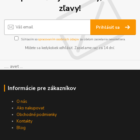
zľavy!
Prihlásiť sa
Súhlasím so
spracovaním osobných údajov
za účelom zasielania newslettera.
Môžete sa kedykoľvek odhlásiť. Zasielame raz za 14 dní.
..... avet ...
Informácie pre zákazníkov
O nás
Ako nakupovať
Obchodné podmienky
Kontakty
Blog