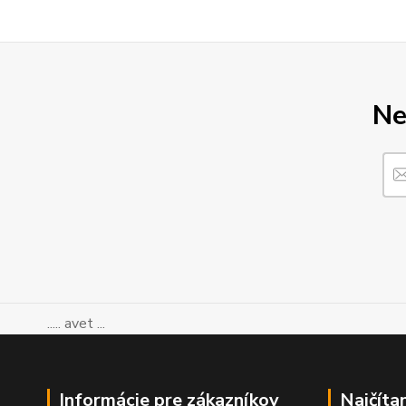
Ne
..... avet ...
Informácie pre zákazníkov
Najčíta