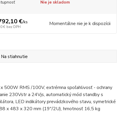
tupnosť
Nie je skladom
792,10 €
/
ks
Momentálne nie je k dispozícii
70 €
bez DPH
Na stiahnutie
 x 500W RMS /100V, extrémna spoľahlivosť - ochrany
apájanie 230Vstr a 24Vjs, automatický mód standby s
látora, LED indikátory prevádzkového stavu, symetrické
y 88 x 483 x 320 mm (19"/2U), hmotnosť 16,5 kg