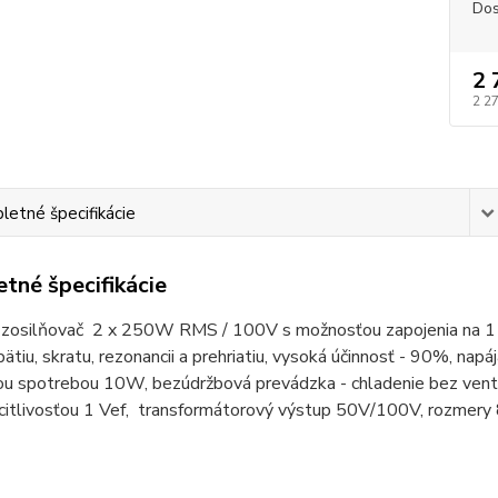
Dos
2 
2 2
etné špecifikácie
tné špecifikácie
y zosilňovač 2 x 250W RMS / 100V s možnosťou zapojenia na 1
apätiu, skratu, rezonancii a prehriatiu, vysoká účinnosť - 90%, n
ou spotrebou 10W, bezúdržbová prevádzka - chladenie bez venti
 citlivosťou 1 Vef, transformátorový výstup 50V/100V, rozmer