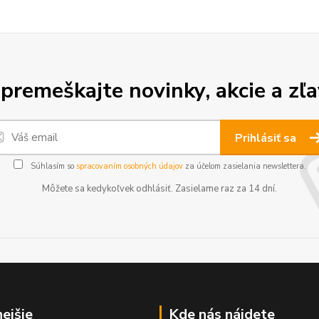
premeškajte novinky, akcie a zľa
Prihlásiť sa
Súhlasím so
spracovaním osobných údajov
za účelom zasielania newslettera.
Môžete sa kedykoľvek odhlásiť. Zasielame raz za 14 dní.
nejšie
Kde nás nájdete