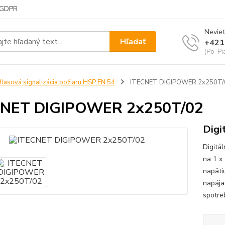
GDPR
Neviet
Hľadať
+421
(Po-Pi
lasová signalizácia požiaru HSP EN 54
ITECNET DIGIPOWER 2x250T/
CNET DIGIPOWER 2x250T/02
Digi
Digitá
na 1 x
napätiu
napája
spotre