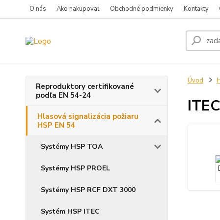
O nás
Ako nakupovať
Obchodné podmienky
Kontakty
Úvod
H
Reproduktory certifikované
podľa EN 54-24
ITE
Hlasová signalizácia požiaru
HSP EN 54
Systémy HSP TOA
Systémy HSP PROEL
Systémy HSP RCF DXT 3000
Systém HSP ITEC