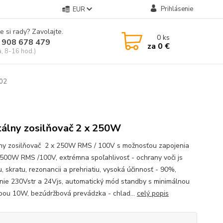
Prihlásenie
EUR
e si rady? Zavolajte.
0
ks
 908 678 479
za
0 €
a, 8-16 hod.)
02
tálny zosilňovač 2 x 250W
lny zosilňovač 2 x 250W RMS / 100V s možnosťou zapojenia
 500W RMS /100V, extrémna spoľahlivosť - ochrany voči js
, skratu, rezonancii a prehriatiu, vysoká účinnosť - 90%,
nie 230Vstr a 24Vjs, automatický mód standby s minimálnou
bou 10W, bezúdržbová prevádzka - chlad...
celý popis