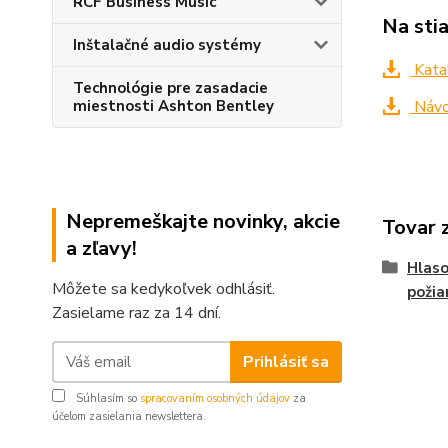
RCF Business Music
Na sti
Inštalačné audio systémy
Kata
Technológie pre zasadacie
miestnosti Ashton Bentley
Návo
Nepremeškajte novinky, akcie
Tovar 
a zľavy!
Hlaso
Môžete sa kedykoľvek odhlásiť.
požia
Zasielame raz za 14 dní.
Prihlásiť sa
Súhlasím so
spracovaním osobných údajov
za
účelom zasielania newslettera.