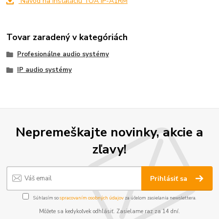
Návod na inštaláciu TOA IP-A1RM
Tovar zaradený v kategóriách
Profesionálne audio systémy
IP audio systémy
Nepremeškajte novinky, akcie a
zľavy!
Prihlásiť sa
Súhlasím so
spracovaním osobných údajov
za účelom zasielania newslettera.
Môžete sa kedykoľvek odhlásiť. Zasielame raz za 14 dní.