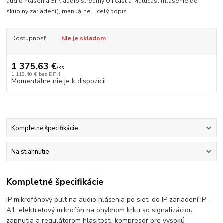
audio hlásenia SIP, audio streamy Unicast a Multicast (hlásenie do
skupiny zariadení), manuálne...
celý popis
Dostupnosť
Nie je skladom
1 375,63 €
/
ks
1 118,40 €
bez DPH
Momentálne nie je k dispozícii
Kompletné špecifikácie
Na stiahnutie
Kompletné špecifikácie
IP mikrofónový pult na audio hlásenia po sieti do IP zariadení IP-
A1, elektretový mikrofón na ohybnom krku so signalizáciou
zapnutia a regulátorom hlasitosti, kompresor pre vysokú