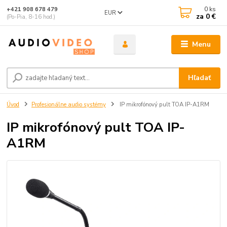
0
ks
+421 908 678 479
EUR
za
0 €
(Po-Pia, 8-16 hod.)
Menu
Hľadať
Úvod
Profesionálne audio systémy
IP mikrofónový pult TOA IP-A1RM
IP mikrofónový pult TOA IP-
A1RM