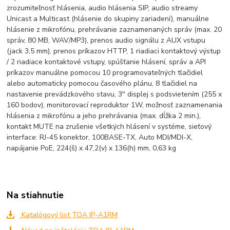
zrozumiteľnosť hlásenia, audio hlásenia SIP, audio streamy
Unicast a Multicast (hlásenie do skupiny zariadení), manuálne
hlásenie z mikrofónu, prehrávanie zaznamenaných správ (max. 20
správ, 80 MB, WAV/MP3), prenos audio signálu z AUX vstupu
(jack 3,5 mm), prenos príkazov HTTP, 1 riadiaci kontaktový výstup
/ 2 riadiace kontaktové vstupy, spúšťanie hlásení, správ a API
príkazov manuálne pomocou 10 programovateľných tlačidiel
alebo automaticky pomocou časového plánu, 8 tlačidiel na
nastavenie prevádzkového stavu, 3" displej s podsvietením (255 x
160 bodov), monitorovací reproduktor 1W, možnosť zaznamenania
hlásenia z mikrofónu a jeho prehrávania (max. dĺžka 2 min.),
kontakt MUTE na zrušenie všetkých hlásení v systéme, sieťový
interface: RJ-45 konektor, 100BASE-TX, Auto MDI/MDI-X,
napájanie PoE, 224(š) x 47,2(v) x 136(h) mm, 0,63 kg
Na stiahnutie
Katalógový list TOA IP-A1RM