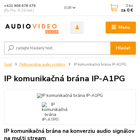
0
ks
+421 908 678 479
EUR
za
0 €
(Po-Pia, 8-16 hod.)
Menu
Hľadať
Úvod
Profesionálne audio systémy
IP komunikačná brána IP-A1PG
IP komunikačná brána IP-A1PG
IP komunikačná brána na konverziu audio signálov
na multi stream