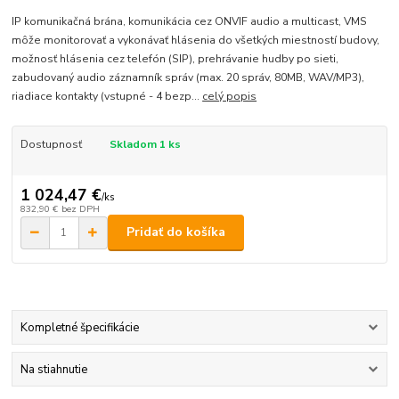
IP komunikačná brána, komunikácia cez ONVIF audio a multicast, VMS
môže monitorovať a vykonávať hlásenia do všetkých miestností budovy,
možnosť hlásenia cez telefón (SIP), prehrávanie hudby po sieti,
zabudovaný audio záznamník správ (max. 20 správ, 80MB, WAV/MP3),
riadiace kontakty (vstupné - 4 bezp...
celý popis
Dostupnosť
Skladom 1 ks
1 024,47 €
/
ks
832,90 €
bez DPH
Pridať do košíka
Kompletné špecifikácie
Na stiahnutie