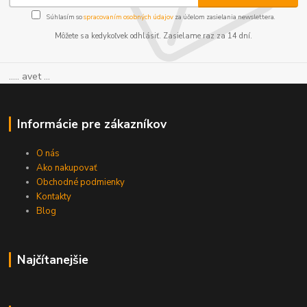
Súhlasím so
spracovaním osobných údajov
za účelom zasielania newslettera.
Môžete sa kedykoľvek odhlásiť. Zasielame raz za 14 dní.
..... avet ...
Informácie pre zákazníkov
O nás
Ako nakupovať
Obchodné podmienky
Kontakty
Blog
Najčítanejšie