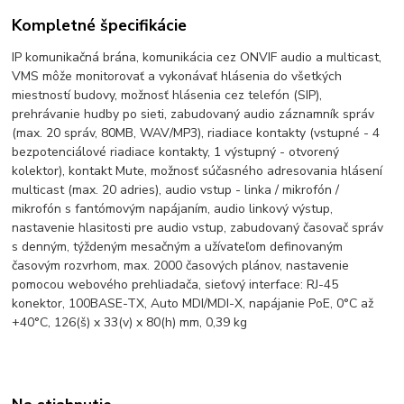
Kompletné špecifikácie
IP komunikačná brána, komunikácia cez ONVIF audio a multicast,
VMS môže monitorovať a vykonávať hlásenia do všetkých
miestností budovy, možnosť hlásenia cez telefón (SIP),
prehrávanie hudby po sieti, zabudovaný audio záznamník správ
(max. 20 správ, 80MB, WAV/MP3), riadiace kontakty (vstupné - 4
bezpotenciálové riadiace kontakty, 1 výstupný - otvorený
kolektor), kontakt Mute, možnosť súčasného adresovania hlásení
multicast (max. 20 adries), audio vstup - linka / mikrofón /
mikrofón s fantómovým napájaním, audio linkový výstup,
nastavenie hlasitosti pre audio vstup, zabudovaný časovač správ
s denným, týždeným mesačným a užívateľom definovaným
časovým rozvrhom, max. 2000 časových plánov, nastavenie
pomocou webového prehliadača, sieťový interface: RJ-45
konektor, 100BASE-TX, Auto MDI/MDI-X, napájanie PoE, 0°C až
+40°C, 126(š) x 33(v) x 80(h) mm, 0,39 kg