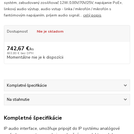
systém, zabudovaný zosilňovač 12W /100V/70V/25V, napájanie PoE+,
linkový audio výstup, audio vstup - linka / mikrofón / mikrofón s
fantómovým napájaním, príjem audio signál...
celý popis
Dostupnosť
Nie je skladom
742,67 €
/
ks
603,80 €
bez DPH
Momentálne nie je k dispozícii
Kompletné špecifikácie
Na stiahnutie
Kompletné špecifikácie
IP audio interface, umožňuje pripojiť do IP systému analógové