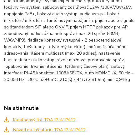
audio komponenty - vysokoimpedančné reproduktory alebo
lokálny PA systém, zabudovaný zosilňovač 12W /100V/70V/25V,
napájanie PoE+, linkový audio výstup, audio vstup - linka /
mikrofón / mikrofón s fantómovým napájaním, príjem audio signálu
so štandardom SIP alebo ONVIF, príjem HTTP príkazov pre API,
zabudovaný audio záznamník správ (max. 20 správ, 80MB,
WAV/MP3), riadiace kontakty (vstupné - 2 bezpotenciálové
kontakty, 1 výstupný - otvorený kolektor), možnosť súčasného
adresovania hlásení multicast (max. 20 adries), nastavenie
hlasitosti pre audio vstup, rôzne možnosti prehrávania správ
(opakovanie, trvanie hlásenia, týždenný časový plán), sieťový
interface: RJ-45 konektor, 100BASE-TX, Auto MDI/MDI-X, 50 Hz -
20 000 Hz, -30°C až +55°C, 210(š) x 44(v) x 81,5(h) mm, 0,94 kg
Na stiahnutie
Katalógový list TOA IP-A1PA12
Návod na inštaláciu TOA IP-A1PA12