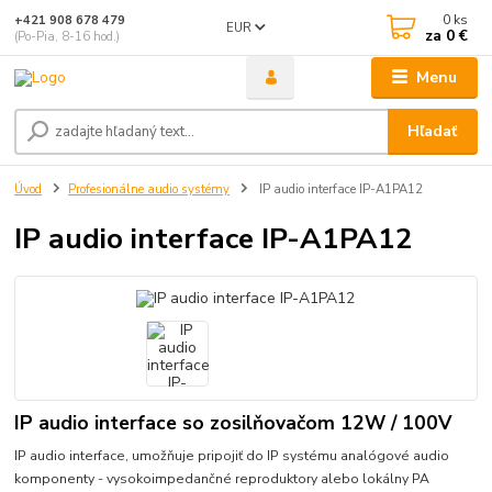
0
ks
+421 908 678 479
EUR
za
0 €
(Po-Pia, 8-16 hod.)
Menu
Hľadať
Úvod
Profesionálne audio systémy
IP audio interface IP-A1PA12
IP audio interface IP-A1PA12
IP audio interface so zosilňovačom 12W / 100V
IP audio interface, umožňuje pripojiť do IP systému analógové audio
komponenty - vysokoimpedančné reproduktory alebo lokálny PA