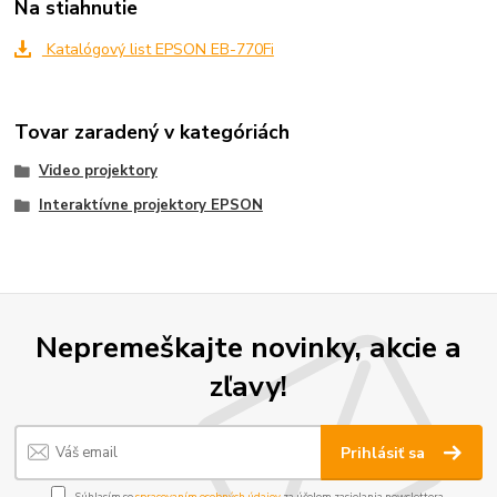
Na stiahnutie
Katalógový list EPSON EB-770Fi
Tovar zaradený v kategóriách
Video projektory
Interaktívne projektory EPSON
Nepremeškajte novinky, akcie a
zľavy!
Prihlásiť sa
Súhlasím so
spracovaním osobných údajov
za účelom zasielania newslettera.