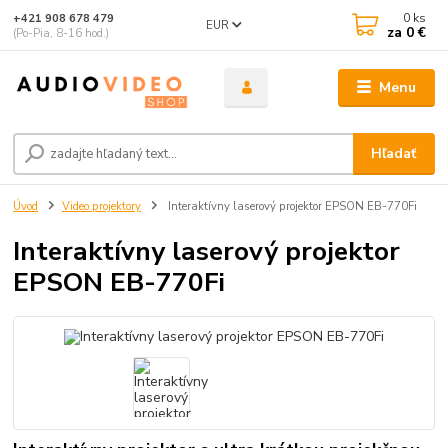
0
ks
+421 908 678 479
EUR
za
0 €
(Po-Pia, 8-16 hod.)
Menu
Hľadať
Úvod
Video projektory
Interaktívny laserový projektor EPSON EB-770Fi
Interaktívny laserový projektor
EPSON EB-770Fi