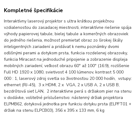
Kompletné špecifikácie
Interaktívny laserový projektor s ultra krátkou projekčnou
vzdialenosťou do zasadacej miestnosti, interaktívne riešenie spája
výhody papierovej tabule, bielej tabule a komerčných obrazoviek
do jedného riešenia, možnosť premietať obraz zo širokej škály
inteligentných zariadení a pridávať k nemu poznámky dvomi
odlišnými perami a dotykom prsta, funkcia rozdelenej obrazovky,
funkcia Miracast na jednoduché pripojenie a zobrazenie displeja
mobilných zariadení, veľkosť obrazu 60" až 100" (16:9), rozlíšenie
Full HD 1920 x 1080, svietivosť 4 100 lúmenov, kontrast 5 000
000 : 1, laserový zdroj svetla so životnosťou 20 000 hodín, vstupy:
ethernet (RJ-45), 3 x HDMI, 2 x VGA, 2 x USB A, 2 x USB B,
bezdrôtová sieť LAN, 2 interaktívne perá s držiakom pier na stenu
v dodávke, voliteľné príslušenstvo: nástenný držiak projektora
ELPMB62, dotyková jednotka pre funkciu dotyku prsta (ELPFT01 +
držiak na stenu ELPCB03), 356 x 395 x 133 mm, 6 kg