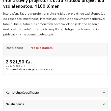
Interaktívny projektor s ultra krátkou projekčnou
vzdialenosťou, 4100 lúmen
Interaktívny laserový projektor s ultra krátkou projekčnou vzdialenosťou
do zasadacej miestnosti, interaktívne riešenie spája výhody papierovej
tabule, bielej tabule a komerčných obrazoviek do jedného riešenia,
možnosť premietať obraz zo širokej škály inteligentných zariadení a
pridávať k nemu pozná...
celý popis
Dostupnosť
Nie je skladom
2 521,50 €
/
ks
2 050 €
bez DPH
Momentálne nie je k dispozícii
Kompletné špecifikácie
Na stiahnutie