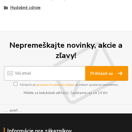
Hudobné zdroje
Nepremeškajte novinky, akcie a
zľavy!
Prihlásiť sa
Súhlasím so
spracovaním osobných údajov
za účelom zasielania newslettera.
Môžete sa kedykoľvek odhlásiť. Zasielame raz za 14 dní.
..... avet ...
Informácie pre zákazníkov