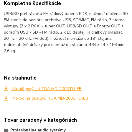
Kompletné špecifikácie
USB/SD prehrávač a FM rádiový tuner s RDS, možnosť uloženia 30
FM staníc do pamäte, prehráva USB, SD/MMC, FM rádio, 3 stereo
výstupy (3 x 2 RCA) - tuner OUT, USB/SD OUT a Priority OUT s
poradím USB - SD - FM rádio, 2 x LC displej, IR diaľkový ovládač,
20 Hz - 20 kHz (+/-3dB), možnosť montáže do 19" stojana
(odnímateľné držiaky pre montáž do stojana), 484 x 44 x 186 mm,
2,6 kg
Na stiahnutie
Katalógový list TOA MD-200STU-EB
Návod na obsluhu TOA MD-200STU-EB
Tovar zaradený v kategóriách
Profesionálne audio systémy