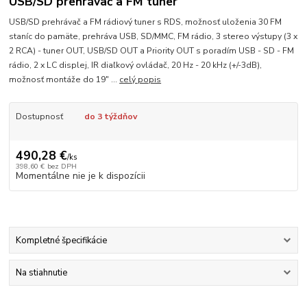
USB/SD prehrávač a FM tuner
USB/SD prehrávač a FM rádiový tuner s RDS, možnosť uloženia 30 FM
staníc do pamäte, prehráva USB, SD/MMC, FM rádio, 3 stereo výstupy (3 x
2 RCA) - tuner OUT, USB/SD OUT a Priority OUT s poradím USB - SD - FM
rádio, 2 x LC displej, IR diaľkový ovládač, 20 Hz - 20 kHz (+/-3dB),
možnosť montáže do 19" ...
celý popis
Dostupnosť
do 3 týždňov
490,28 €
/
ks
398,60 €
bez DPH
Momentálne nie je k dispozícii
Kompletné špecifikácie
Na stiahnutie