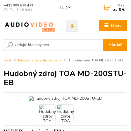
0
ks
+421 908 678 479
EUR
za
0 €
(Po-Pia, 8-16 hod.)
Menu
Hľadať
Úvod
Profesionálne audio systémy
Hudobný zdroj TOA MD-200STU-EB
Hudobný zdroj TOA MD-200STU-
EB