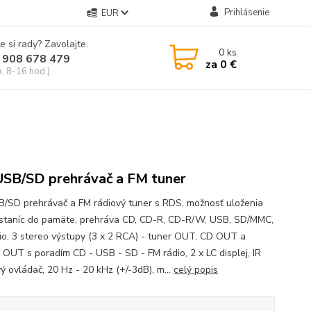
Prihlásenie
EUR
e si rady? Zavolajte.
0
ks
 908 678 479
za
0 €
a, 8-16 hod.)
B
SB/SD prehrávač a FM tuner
/SD prehrávač a FM rádiový tuner s RDS, možnosť uloženia
staníc do pamäte, prehráva CD, CD-R, CD-R/W, USB, SD/MMC,
io, 3 stereo výstupy (3 x 2 RCA) - tuner OUT, CD OUT a
y OUT s poradím CD - USB - SD - FM rádio, 2 x LC displej, IR
ý ovládač, 20 Hz - 20 kHz (+/-3dB), m...
celý popis