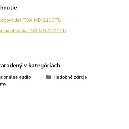
ahnutie
lógový list TOA MD-210CTU
d na obsluhu TOA MD-210CTU
zaradený v kategóriách
sionálne audio
Hudobné zdroje
émy