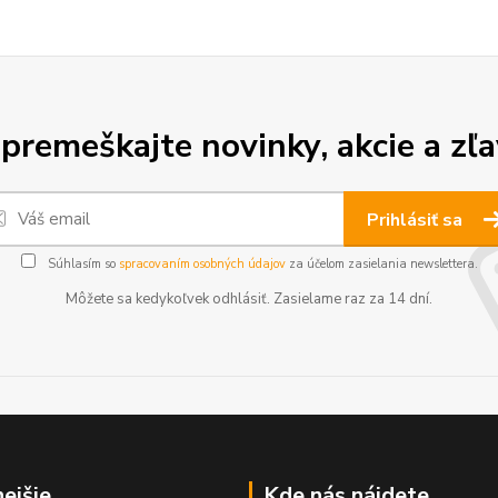
premeškajte novinky, akcie a zľa
Prihlásiť sa
Súhlasím so
spracovaním osobných údajov
za účelom zasielania newslettera.
Môžete sa kedykoľvek odhlásiť. Zasielame raz za 14 dní.
nejšie
Kde nás nájdete