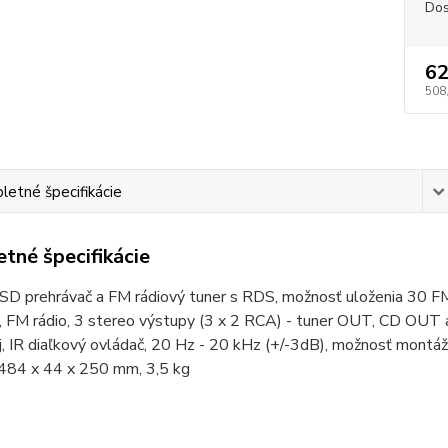
Dos
62
508
etné špecifikácie
tné špecifikácie
D prehrávač a FM rádiový tuner s RDS, možnosť uloženia 30 F
FM rádio, 3 stereo výstupy (3 x 2 RCA) - tuner OUT, CD OUT a 
j, IR diaľkový ovládač, 20 Hz - 20 kHz (+/-3dB), možnosť montá
 484 x 44 x 250 mm, 3,5 kg