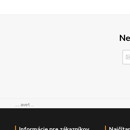
Ne
..... avet ...
Informácie pre zákazníkov
Najčíta