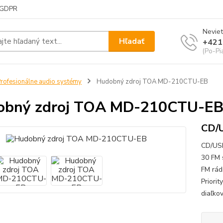
GDPR
Neviet
Hľadať
+421
(Po-Pi
rofesionálne audio systémy
Hudobný zdroj TOA MD-210CTU-EB
obný zdroj TOA MD-210CTU-E
CD/U
CD/USB
30 FM 
FM rád
Priorit
diaľkov