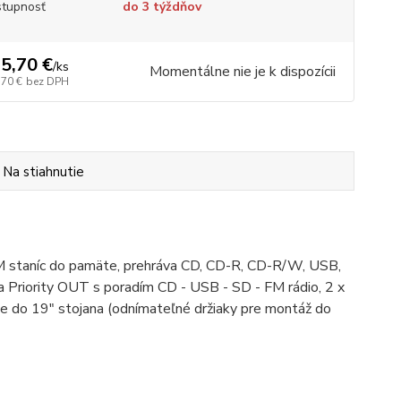
tupnosť
do 3 týždňov
5,70 €
/
ks
Momentálne nie je k dispozícii
,70 €
bez DPH
Na stiahnutie
M staníc do pamäte, prehráva CD, CD-R, CD-R/W, USB,
Priority OUT s poradím CD - USB - SD - FM rádio, 2 x
že do 19" stojana (odnímateľné držiaky pre montáž do