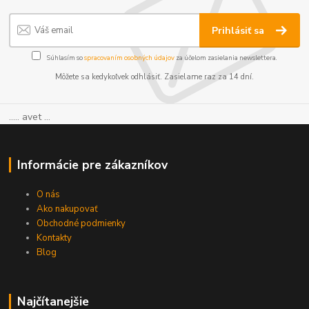
Prihlásiť sa
Súhlasím so
spracovaním osobných údajov
za účelom zasielania newslettera.
Môžete sa kedykoľvek odhlásiť. Zasielame raz za 14 dní.
..... avet ...
Informácie pre zákazníkov
O nás
Ako nakupovať
Obchodné podmienky
Kontakty
Blog
Najčítanejšie