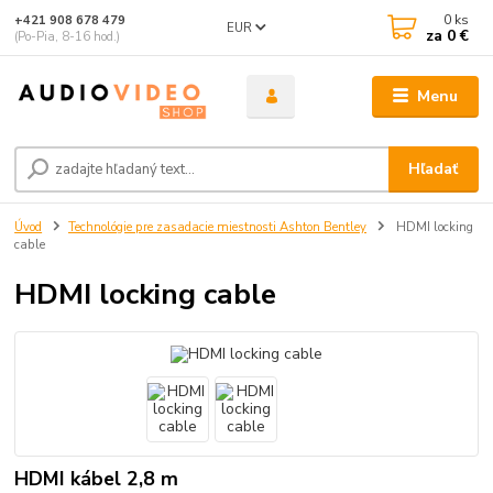
0
ks
+421 908 678 479
EUR
za
0 €
(Po-Pia, 8-16 hod.)
Menu
Hľadať
Úvod
Technológie pre zasadacie miestnosti Ashton Bentley
HDMI locking
cable
HDMI locking cable
HDMI kábel 2,8 m