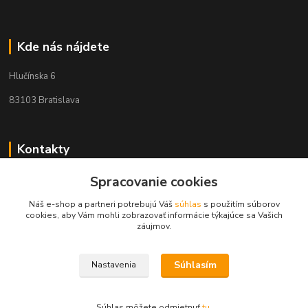
Kde nás nájdete
Hlučínska 6
83103 Bratislava
Kontakty
+421 908 678 479
Spracovanie cookies
(Po-Pia, 8-16 hod.)
Náš e-shop a partneri potrebujú Váš
súhlas
s použitím súborov
cookies, aby Vám mohli zobrazovať informácie týkajúce sa Vašich
info@audiovideoshop.sk
záujmov.
Súhlasím
Nastavenia
Súhlas môžete odmietnuť
tu
.