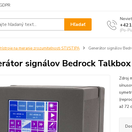
GDPR
Neviet
Hľadať
+421
(Po-Pi
rístroje na meranie zrozumiteľnosti STI/STIPA
Generátor signálov Bed
rátor signálov Bedrock Talkbo
Zdroj 
sínuso
symetr
(repro
až 72 d
Dos