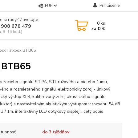
Prihlásenie
EUR
e si rady? Zavolajte.
0
ks
 908 678 479
za
0 €
a, 8-16 hod.)
rock Talkbox BTB65
x BTB65
meracieho signálu STIPA, STI, ružového a bieleho šumu,
vého a rozmietaného signálu, elektronický zdroj - linkový
ický výstup XLR, kalibrovaný zdroj akustického signálu
duktor) s nastaviteľným akustickým výstupom v rozsahu 54 dB
B / 1m, interaktívny LCD dotykový displej...
celý popis
tupnosť
do 3 týždňov