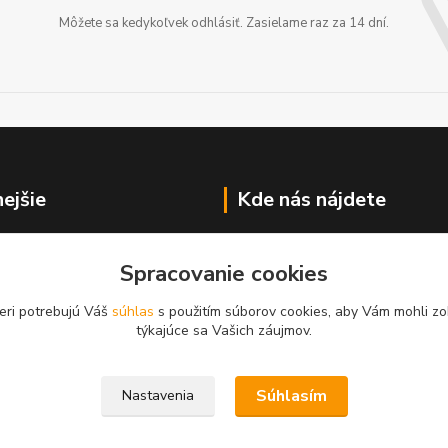
Môžete sa kedykoľvek odhlásiť. Zasielame raz za 14 dní.
nejšie
Kde nás nájdete
Hlučínska 6
Spracovanie cookies
83103 Bratislava
eri potrebujú Váš
súhlas
s použitím súborov cookies, aby Vám mohli zo
týkajúce sa Vašich záujmov.
Súhlasím
Nastavenia