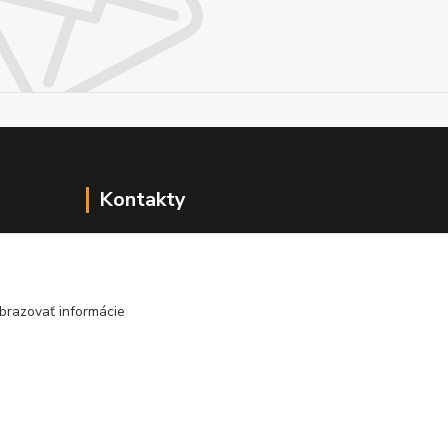
Kontakty
+421 908 678 479
(Po-Pia, 8-16 hod.)
brazovať informácie
info@audiovideoshop.sk