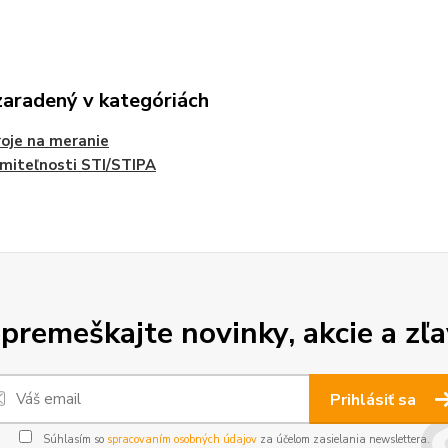
zaradený v kategóriách
roje na meranie
miteľnosti STI/STIPA
premeškajte novinky, akcie a zľa
Prihlásiť sa
Súhlasím so
spracovaním osobných údajov
za účelom zasielania newslettera.