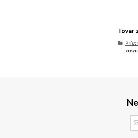
Tovar 
Príst
zrozu
Ne