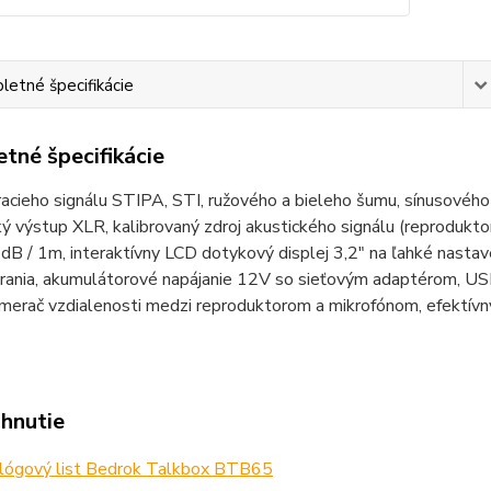
etné špecifikácie
tné špecifikácie
acieho signálu STIPA, STI, ružového a bieleho šumu, sínusového a
ý výstup XLR, kalibrovaný zdroj akustického signálu (reprodukt
dB / 1m, interaktívny LCD dotykový displej 3,2" na ľahké nastav
ania, akumulátorové napájanie 12V so sieťovým adaptérom, USB po
 merač vzdialenosti medzi reproduktorom a mikrofónom, efektív
ahnutie
lógový list Bedrok Talkbox BTB65