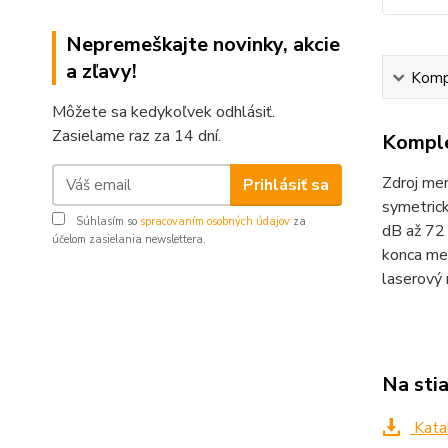
Nepremeškajte novinky, akcie
a zľavy!
Kompl
Môžete sa kedykoľvek odhlásiť.
Zasielame raz za 14 dní.
Komple
Zdroj mer
Prihlásiť sa
symetrick
Súhlasím so
spracovaním osobných údajov
za
dB až 72 
účelom zasielania newslettera.
konca mer
laserový
Na sti
Kata