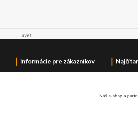
..... avet ...
Informácie pre zákazníkov
Najčíta
O nás
Ako nakupovať
Obchodné podmienky
Náš e-shop a partn
Kontakty
Blog