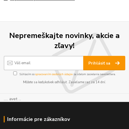
Nepremeškajte novinky, akcie a
zľavy!
Prihlásiť sa
Súhlasím so
spracovaním osobných údajov
za účelom zasielania newslettera.
Môžete sa kedykoľvek odhlásiť. Zasielame raz za 14 dní.
..... avet ...
Informácie pre zákazníkov