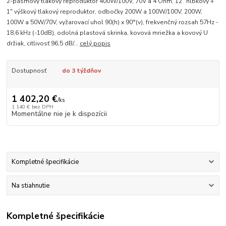
2-pásmový tlakový reproduktor 400W/100V, 70V a 4 Ohm, 12" hĺbkový +
1" výškový tlakový reproduktor, odbočky 200W a 100W/100V, 200W,
100W a 50W/70V, vyžarovací uhol 90(h) x 90°(v), frekvenčný rozsah 57Hz -
18,6 kHz (-10dB), odolná plastová skrinka, kovová mriežka a kovový U
držiak, citlivosť 96,5 dB/...
celý popis
Dostupnosť
do 3 týždňov
1 402,20 €
/
ks
1 140 €
bez DPH
Momentálne nie je k dispozícii
Kompletné špecifikácie
Na stiahnutie
Kompletné špecifikácie