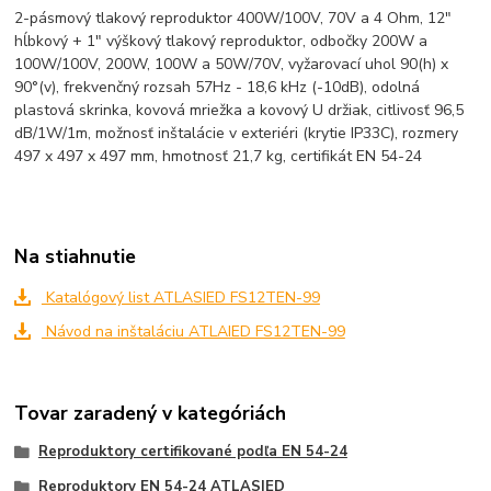
2-pásmový tlakový reproduktor 400W/100V, 70V a 4 Ohm, 12"
hĺbkový + 1" výškový tlakový reproduktor, odbočky 200W a
100W/100V, 200W, 100W a 50W/70V, vyžarovací uhol 90(h) x
90°(v), frekvenčný rozsah 57Hz - 18,6 kHz (-10dB), odolná
plastová skrinka, kovová mriežka a kovový U držiak, citlivosť 96,5
dB/1W/1m, možnosť inštalácie v exteriéri (krytie IP33C), rozmery
497 x 497 x 497 mm, hmotnosť 21,7 kg, certifikát EN 54-24
Na stiahnutie
Katalógový list ATLASIED FS12TEN-99
Návod na inštaláciu ATLAIED FS12TEN-99
Tovar zaradený v kategóriách
Reproduktory certifikované podľa EN 54-24
Reproduktory EN 54-24 ATLASIED