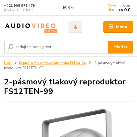
0
ks
+421 908 678 479
EUR
za
0 €
(Po-Pia, 8-16 hod.)
Menu
Hľadať
Úvod
Reproduktory certifikované podľa EN 54-24
2-pásmový tlakový
reproduktor FS12TEN-99
2-pásmový tlakový reproduktor
FS12TEN-99