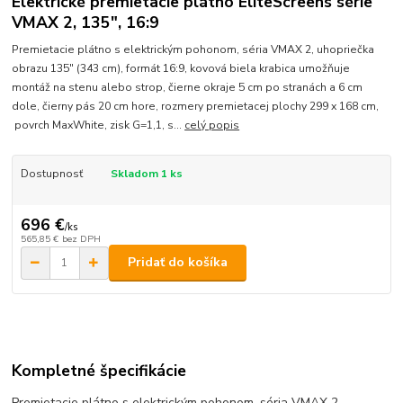
Elektrické premietacie plátno EliteScreens série
VMAX 2, 135", 16:9
Premietacie plátno s elektrickým pohonom, séria VMAX 2, uhopriečka
obrazu 135" (343 cm), formát 16:9, kovová biela krabica umožňuje
montáž na stenu alebo strop, čierne okraje 5 cm po stranách a 6 cm
dole, čierny pás 20 cm hore, rozmery premietacej plochy 299 x 168 cm,
povrch MaxWhite, zisk G=1,1, s...
celý popis
Dostupnosť
Skladom 1 ks
696 €
/
ks
565,85 €
bez DPH
Pridať do košíka
Kompletné špecifikácie
Premietacie plátno s elektrickým pohonom, séria VMAX 2,