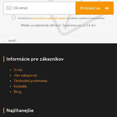
Prihlásiť sa
Súhlasím so
spracovaním osobných údajov
za účelom zasielania newslettera.
Môžete sa kedykoľvek odhlásiť. Zasielame raz za 14 dní.
..... avet ...
Informácie pre zákazníkov
O nás
Ako nakupovať
Obchodné podmienky
Kontakty
Blog
Najčítanejšie