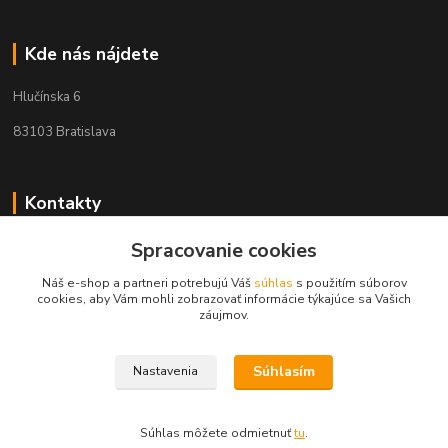
Kde nás nájdete
Hlučínska 6
83103 Bratislava
Kontakty
Spracovanie cookies
+421 908 678 479
(Po-Pia, 8-16 hod.)
Náš e-shop a partneri potrebujú Váš
súhlas
s použitím súborov
cookies, aby Vám mohli zobrazovať informácie týkajúce sa Vašich
info@audiovideoshop.sk
záujmov.
Súhlasím
Nastavenia
Súhlas môžete odmietnuť
tu
.
Vytvorené na
Eshop-rychlo.sk