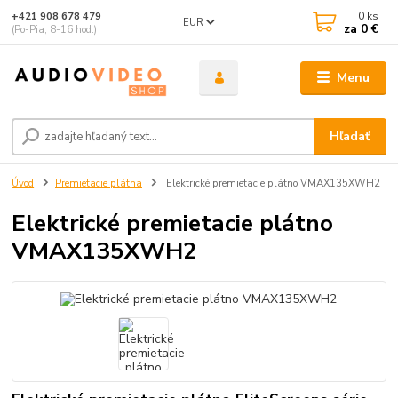
0
ks
+421 908 678 479
EUR
za
0 €
(Po-Pia, 8-16 hod.)
Menu
Hľadať
Úvod
Premietacie plátna
Elektrické premietacie plátno VMAX135XWH2
Elektrické premietacie plátno
VMAX135XWH2