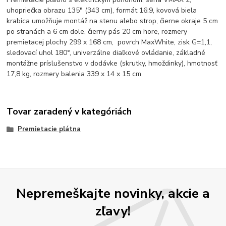
uhopriečka obrazu 135" (343 cm), formát 16:9, kovová biela
krabica umožňuje montáž na stenu alebo strop, čierne okraje 5 cm
po stranách a 6 cm dole, čierny pás 20 cm hore, rozmery
premietacej plochy 299 x 168 cm, povrch MaxWhite, zisk G=1,1,
sledovací uhol 180°, univerzálne diaľkové ovládanie, základné
montážne príslušenstvo v dodávke (skrutky, hmoždinky), hmotnosť
17,8 kg, rozmery balenia 339 x 14 x 15 cm
Tovar zaradený v kategóriách
Premietacie plátna
Nepremeškajte novinky, akcie a
zľavy!