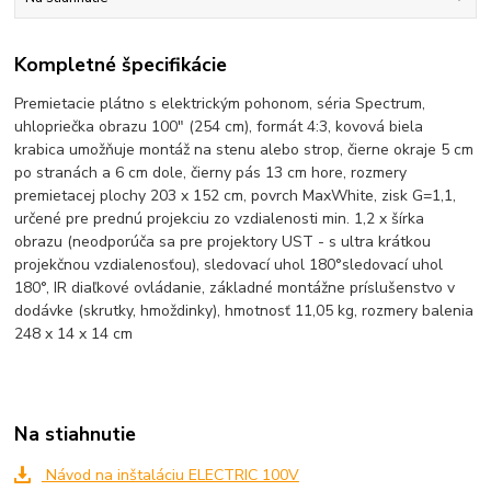
Kompletné špecifikácie
Premietacie plátno s elektrickým pohonom, séria Spectrum,
uhlopriečka obrazu 100" (254 cm), formát 4:3, kovová biela
krabica umožňuje montáž na stenu alebo strop, čierne okraje 5 cm
po stranách a 6 cm dole, čierny pás 13 cm hore, rozmery
premietacej plochy 203 x 152 cm, povrch MaxWhite, zisk G=1,1,
určené pre prednú projekciu zo vzdialenosti min. 1,2 x šírka
obrazu (neodporúča sa pre projektory UST - s ultra krátkou
projekčnou vzdialenosťou), sledovací uhol 180°sledovací uhol
180°, IR diaľkové ovládanie, základné montážne príslušenstvo v
dodávke (skrutky, hmoždinky), hmotnosť 11,05 kg, rozmery balenia
248 x 14 x 14 cm
Na stiahnutie
Návod na inštaláciu ELECTRIC 100V