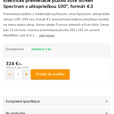
Elektrické premietacie plátno Elite Screen
Spectrum s uhlopriečkou 100", formát 4:3
Premietacie plátno s elektrickým pohonom, séria Spectrum, uhlopriečka
obrazu 100" (254 cm), formát 4:3, kovová biela krabica umožňuje montáž
na stenu alebo strop, čierne okraje 5 cm po stranách a 6 cm dole, čierny
pás 13 cm hore, rozmery premietacej plochy 203 x 152 cm, povrch
MaxWhite, zisk G=1,1, ...
celý popis
Dostupnosť
skladom 1 ks
324 €
/
ks
263,41 €
bez DPH
Pridať do košíka
Kompletné špecifikácie
Na stiahnutie