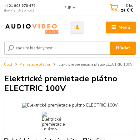
0
ks
+421 908 678 479
EUR
za
0 €
(Po-Pia, 8-16 hod.)
Menu
Hľadať
Úvod
Premietacie plátna
Elektrické premietacie plátno ELECTRIC 100V
Elektrické premietacie plátno
ELECTRIC 100V