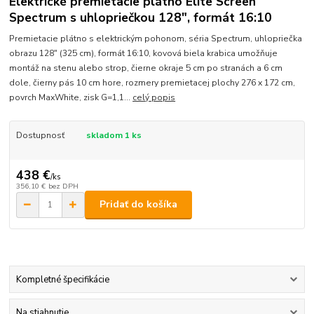
Elektrické premietacie plátno Elite Screen
Spectrum s uhlopriečkou 128", formát 16:10
Premietacie plátno s elektrickým pohonom, séria Spectrum, uhlopriečka
obrazu 128" (325 cm), formát 16:10, kovová biela krabica umožňuje
montáž na stenu alebo strop, čierne okraje 5 cm po stranách a 6 cm
dole, čierny pás 10 cm hore, rozmery premietacej plochy 276 x 172 cm,
povrch MaxWhite, zisk G=1,1...
celý popis
Dostupnosť
skladom 1 ks
438 €
/
ks
356,10 €
bez DPH
Pridať do košíka
Kompletné špecifikácie
Na stiahnutie