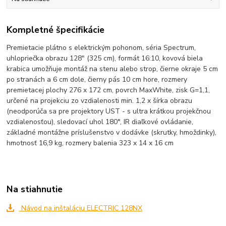
Kompletné špecifikácie
Premietacie plátno s elektrickým pohonom, séria Spectrum,
uhlopriečka obrazu 128" (325 cm), formát 16:10, kovová biela
krabica umožňuje montáž na stenu alebo strop, čierne okraje 5 cm
po stranách a 6 cm dole, čierny pás 10 cm hore, rozmery
premietacej plochy 276 x 172 cm, povrch MaxWhite, zisk G=1,1,
určené na projekciu zo vzdialenosti min. 1,2 x šírka obrazu
(neodporúča sa pre projektory UST - s ultra krátkou projekčnou
vzdialenosťou), sledovací uhol 180°, IR diaľkové ovládanie,
základné montážne príslušenstvo v dodávke (skrutky, hmoždinky),
hmotnosť 16,9 kg, rozmery balenia 323 x 14 x 16 cm
Na stiahnutie
Návod na inštaláciu ELECTRIC 128NX