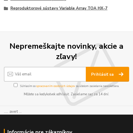
Reproduktorové sústavy Variable Array TOA HX-7
Nepremeškajte novinky, akcie a
zľavy!
Prihlásiť sa
Súhlasím so
spracovaním osobných údajov
za účelom zasielania newslettera.
Môžete sa kedykoľvek odhlásiť. Zasielame raz za 14 dní.
..... avet ...
Informácie pre zákazníkov