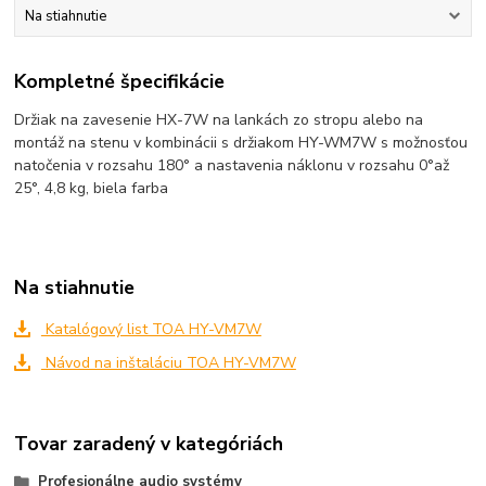
Na stiahnutie
Kompletné špecifikácie
Držiak na zavesenie HX-7W na lankách zo stropu alebo na
montáž na stenu v kombinácii s držiakom HY-WM7W s možnosťou
natočenia v rozsahu 180° a nastavenia náklonu v rozsahu 0°až
25°, 4,8 kg, biela farba
Na stiahnutie
Katalógový list TOA HY-VM7W
Návod na inštaláciu TOA HY-VM7W
Tovar zaradený v kategóriách
Profesionálne audio systémy