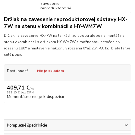
Držiak na zavesenie reproduktorovej sústavy HX-
7W na stenu v kombinácii s HY-WM7W
Držiak na zavesenie HX-7W na lankách zo stropu alebo na montáž na
stenu v kombinácii s držiakom HY-WM7W s možnosťou natočenia v
rozsahu 180° a nastavenia náklonu v rozsahu 0°až 25°, 4,8 kg, biela farba
celý popis
Dostupnosť
Nie je skladom
409,71 €
/
ks
333,10 €
bez DPH
Momentálne nie je k dispozícii
Kompletné špecifikácie