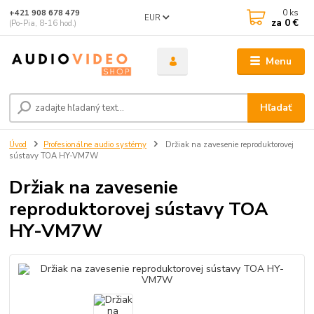
0
ks
+421 908 678 479
EUR
za
0 €
(Po-Pia, 8-16 hod.)
Menu
Hľadať
Úvod
Profesionálne audio systémy
Držiak na zavesenie reproduktorovej
sústavy TOA HY-VM7W
Držiak na zavesenie
reproduktorovej sústavy TOA
HY-VM7W