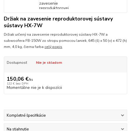
Držiak na zavesenie reproduktorovej sústavy
sústavy HX-7W
Držiak určený na zavesenie reproduktorovej sústavy HX-7W a
subwoofera FB-150W zo stropu pomocou laniek, 645 (š) x 50 (v) x 472 (h)
mm, 4,0 kg, čierna farba
celý popis
Dostupnosť
Nie je skladom
150,06 €
/
ks
122 €
bez DPH
Momentálne nie je k dispozícii
Kompletné špecifikácie
Na stiahnutie