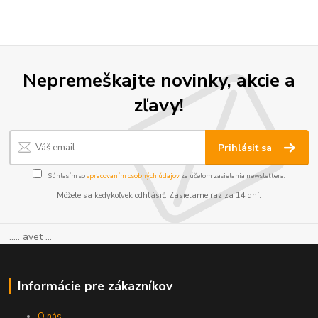
Nepremeškajte novinky, akcie a
zľavy!
Prihlásiť sa
Súhlasím so
spracovaním osobných údajov
za účelom zasielania newslettera.
Môžete sa kedykoľvek odhlásiť. Zasielame raz za 14 dní.
..... avet ...
Informácie pre zákazníkov
O nás