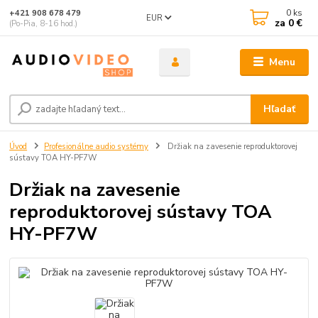
0
ks
+421 908 678 479
EUR
za
0 €
(Po-Pia, 8-16 hod.)
Menu
Hľadať
Úvod
Profesionálne audio systémy
Držiak na zavesenie reproduktorovej
sústavy TOA HY-PF7W
Držiak na zavesenie
reproduktorovej sústavy TOA
HY-PF7W