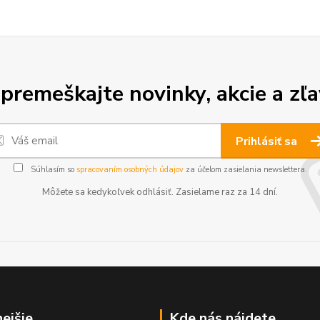
premeškajte novinky, akcie a zľa
Prihlásiť sa
Súhlasím so
spracovaním osobných údajov
za účelom zasielania newslettera.
Môžete sa kedykoľvek odhlásiť. Zasielame raz za 14 dní.
nejšie
Kde nás nájdete