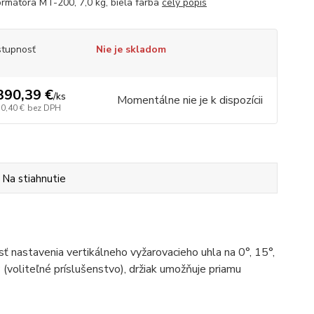
ormátora MT-200, 7,0 kg, biela farba
celý popis
tupnosť
Nie je skladom
390,39 €
/
ks
Momentálne nie je k dispozícii
30,40 €
bez DPH
Na stiahnutie
nastavenia vertikálneho vyžarovacieho uhla na 0°, 15°,
voliteľné príslušenstvo), držiak umožňuje priamu