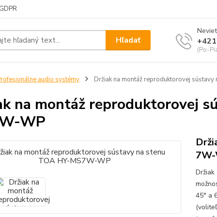
GDPR
Neviet
Hľadať
+421
(Po-Pi
rofesionálne audio systémy
Držiak na montáž reproduktorovej sústa
ak na montáž reproduktorovej s
7W-WP
Drži
7W-
Držiak
možnos
45° a 
(volit