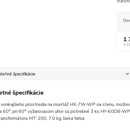
transf
Dos
1 
1 1
etné špecifikácie
tné špecifikácie
 vonkajšieho prostredia na montáž HX-7W-WP na stenu, možnosť 
a 60°, pri 60° vyžarovacom uhle sú potrebné 3 ks HY-60DB-WP (
ansformátora MT-200, 7,0 kg, biela farba