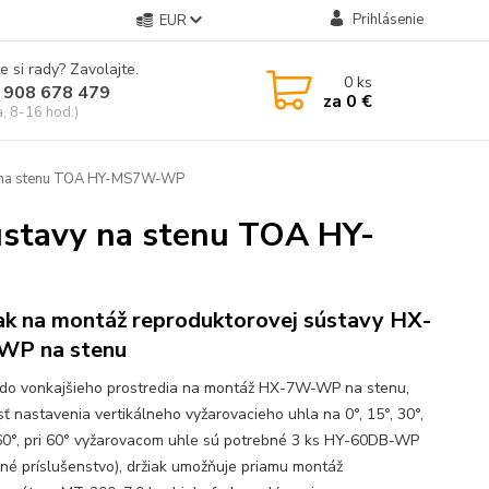
Prihlásenie
EUR
e si rady? Zavolajte.
0
ks
 908 678 479
za
0 €
a, 8-16 hod.)
vy na stenu TOA HY-MS7W-WP
ústavy na stenu TOA HY-
ak na montáž reproduktorovej sústavy HX-
WP na stenu
 do vonkajšieho prostredia na montáž HX-7W-WP na stenu,
ť nastavenia vertikálneho vyžarovacieho uhla na 0°, 15°, 30°,
60°, pri 60° vyžarovacom uhle sú potrebné 3 ks HY-60DB-WP
eľné príslušenstvo), držiak umožňuje priamu montáž