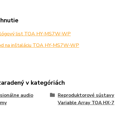
ahnutie
lógový list TOA HY-MS7W-WP
d na inštaláciu TOA HY-MS7W-WP
zaradený v kategóriách
sionálne audio
Reproduktorové sústavy
émy
Variable Array TOA HX-7