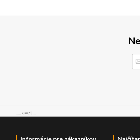
Ne
..... avet ...
Informácie pre zákazníkov
Najčíta