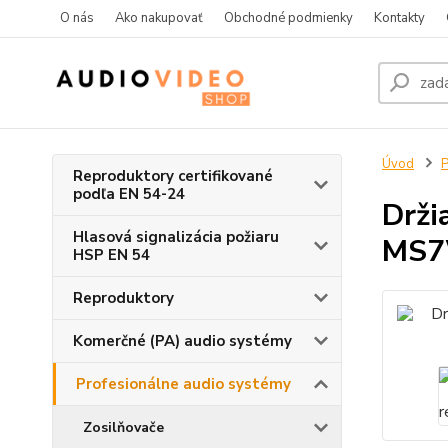
O nás
Ako nakupovať
Obchodné podmienky
Kontakty
Úvod
P
Reproduktory certifikované
podľa EN 54-24
Drži
Hlasová signalizácia požiaru
MS
HSP EN 54
Reproduktory
Komerčné (PA) audio systémy
Profesionálne audio systémy
Zosilňovače