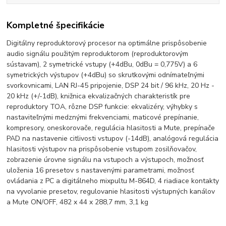
Kompletné špecifikácie
Digitálny reproduktorový procesor na optimálne prispôsobenie
audio signálu použitým reproduktorom (reproduktorovým
sústavam), 2 symetrické vstupy (+4dBu, 0dBu = 0,775V) a 6
symetrických výstupov (+4dBu) so skrutkovými odnímateľnými
svorkovnicami, LAN RJ-45 pripojenie, DSP 24 bit / 96 kHz, 20 Hz -
20 kHz (+/-1dB), knižnica ekvalizačných charakteristík pre
reproduktory TOA, rôzne DSP funkcie: ekvalizéry, výhybky s
nastaviteľnými medznými frekvenciami, maticové prepínanie,
kompresory, oneskorovače, regulácia hlasitosti a Mute, prepínače
PAD na nastavenie citlivosti vstupov (-14dB), analógová regulácia
hlasitosti výstupov na prispôsobenie vstupom zosilňovačov,
zobrazenie úrovne signálu na vstupoch a výstupoch, možnosť
uloženia 16 presetov s nastavenými parametrami, možnosť
ovládania z PC a digitálneho mixpultu M-864D, 4 riadiace kontakty
na vyvolanie presetov, regulovanie hlasitosti výstupných kanálov
a Mute ON/OFF, 482 x 44 x 288,7 mm, 3,1 kg