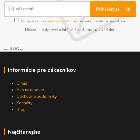
Prihlásiť sa
Súhlasím so
spracovaním osobných údajov
za účelom zasielania newslettera.
Môžete sa kedykoľvek odhlásiť. Zasielame raz za 14 dní.
..... avet ...
Informácie pre zákazníkov
O nás
Ako nakupovať
Obchodné podmienky
Kontakty
Blog
Najčítanejšie