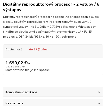
Digitálny reproduktorový procesor - 2 vstupy / 6
výstupov
Digitálny reproduktorový procesor na optimálne prispôsobenie audio
signálu použitým reproduktorom (reproduktorovým sústavam), 2
symetrické vstupy (+4dBu, 0dBu = 0,775V) a 6 symetrických výstupov
(+4dBu) so skrutkovými odnímateľnými svorkovnicami, LAN RJ-45
pripojenie, DSP 24 bit / 96 kHz, 20 Hz - 20...
celý popis
Dostupnosť
do 3 týždňov
1 690,02 €
/
ks
1 374 €
bez DPH
Momentálne nie je k dispozícii
Kompletné špecifikácie
Na stiahnutie