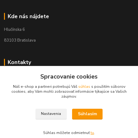
Kde nás nájdete
Hlučínska 6
83103 Bratislava
Kontakty
Spracovanie cookies
+421 908 678 479
(Po-Pia, 8-16 hod.)
Náš e-shop a partneri potrebujú Váš
súhlas
s použitím súborov
cookies, aby Vám mohli zobrazovať informácie týkajúce sa Vašich
info@audiovideoshop.sk
záujmov.
Súhlasím
Nastavenia
Súhlas môžete odmietnuť
tu
.
Vytvorené na
Eshop-rychlo.sk