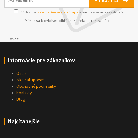
Prihlásiť sa
Súhlasím so
spracovaním osobných údajov
za účelom zasielania newslettera.
Môžete sa kedykoľvek odhlásiť. Zasielame raz za 14 dní.
..... avet ...
Informácie pre zákazníkov
O nás
Ako nakupovať
Obchodné podmienky
Kontakty
Blog
Najčítanejšie