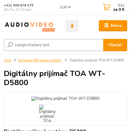
0
ks
+421 908 678 479
EUR
za
0 €
(Po-Pia, 8-16 hod.)
Menu
Hľadať
Úvod
Komerčné (PA) audio systémy
Digitálny prijímač TOA WT-D5800
Digitálny prijímač TOA WT-
D5800