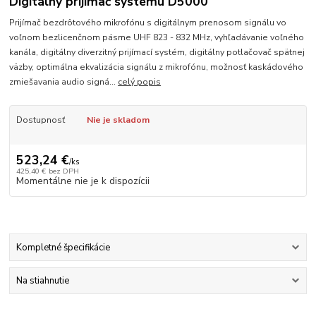
Digitálny prijímač systému D5000
Prijímač bezdrôtového mikrofónu s digitálnym prenosom signálu vo
voľnom bezlicenčnom pásme UHF 823 - 832 MHz, vyhľadávanie voľného
kanála, digitálny diverzitný prijímací systém, digitálny potlačovač spätnej
väzby, optimálna ekvalizácia signálu z mikrofónu, možnosť kaskádového
zmiešavania audio signá...
celý popis
Dostupnosť
Nie je skladom
523,24 €
/
ks
425,40 €
bez DPH
Momentálne nie je k dispozícii
Kompletné špecifikácie
Na stiahnutie