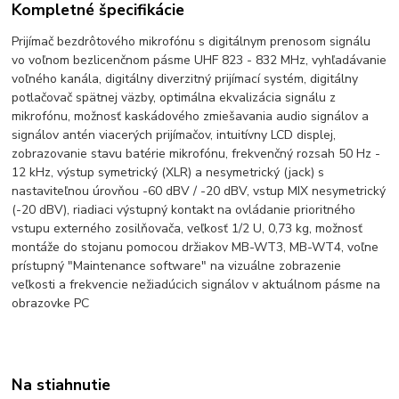
Kompletné špecifikácie
Prijímač bezdrôtového mikrofónu s digitálnym prenosom signálu
vo voľnom bezlicenčnom pásme UHF 823 - 832 MHz, vyhľadávanie
voľného kanála, digitálny diverzitný prijímací systém, digitálny
potlačovač spätnej väzby, optimálna ekvalizácia signálu z
mikrofónu, možnosť kaskádového zmiešavania audio signálov a
signálov antén viacerých prijímačov, intuitívny LCD displej,
zobrazovanie stavu batérie mikrofónu, frekvenčný rozsah 50 Hz -
12 kHz, výstup symetrický (XLR) a nesymetrický (jack) s
nastaviteľnou úrovňou -60 dBV / -20 dBV, vstup MIX nesymetrický
(-20 dBV), riadiaci výstupný kontakt na ovládanie prioritného
vstupu externého zosilňovača, veľkosť 1/2 U, 0,73 kg, možnosť
montáže do stojanu pomocou držiakov MB-WT3, MB-WT4, voľne
prístupný "Maintenance software" na vizuálne zobrazenie
veľkosti a frekvencie nežiadúcich signálov v aktuálnom pásme na
obrazovke PC
Na stiahnutie