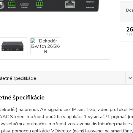
Dos
26
217
etné špecifikácie
tné špecifikácie
(dekodér) na prenos AV signálu cez IP sieť 1Gb, video protokol
 Stereo, možnosť použitia v aplikácii 1 vysielač /1 prijímač (m
 vysielačmi a prijímačmi, možnosť zostavenia distribučnej matice 
play, pomocou aplikácie VDirector (nainštalovanej na smartfóne