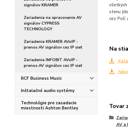
všetkých 
signálov KRAMER
stenu (do
Zariadenia na spracovanie AV
cez PoE 
signálov CYPRESS
TECHNOLOGY
Zariadenia KRAMER AVoIP -
prenos AV signálov cez IP sieť
Na sti
Zariadenia INFOBIT AVoIP -
Katal
prenos AV signálov cez IP sieť
Návod
RCF Business Music
Inštalačné audio systémy
Technológie pre zasadacie
Tovar 
miestnosti Ashton Bentley
Zaria
AV a 