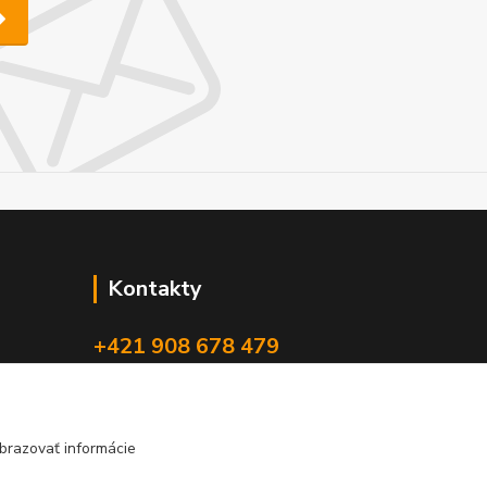
Kontakty
+421 908 678 479
(Po-Pia, 8-16 hod.)
info@audiovideoshop.sk
brazovať informácie