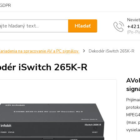
GDPR
Neviet
Hľadať
+421
(Po-Pi
ariadenia na spracovanie AV a PC signálov
Dekodér iSwitch 265K-R
dér iSwitch 265K-R
AVoI
sign
Prijím
protok
MPEG4-
(max. 
vysiela