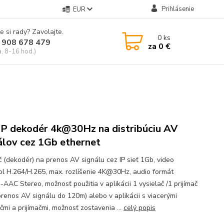
Prihlásenie
EUR
e si rady? Zavolajte.
0
ks
 908 678 479
za
0 €
a, 8-16 hod.)
P dekodér 4k@30Hz na distribúciu AV
álov cez 1Gb ethernet
ač (dekodér) na prenos AV signálu cez IP sieť 1Gb, video
ol H.264/H.265, max. rozlíšenie 4K@30Hz, audio formát
AAC Stereo, možnosť použitia v aplikácii 1 vysielač /1 prijímač
prenos AV signálu do 120m) alebo v aplikácii s viacerými
čmi a prijímačmi, možnosť zostavenia ...
celý popis