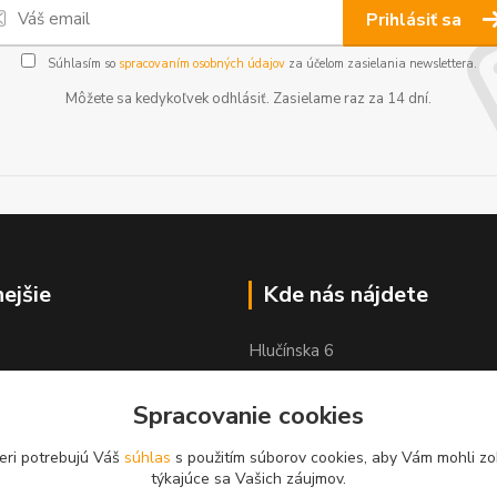
Prihlásiť sa
Súhlasím so
spracovaním osobných údajov
za účelom zasielania newslettera.
Môžete sa kedykoľvek odhlásiť. Zasielame raz za 14 dní.
nejšie
Kde nás nájdete
Hlučínska 6
83103 Bratislava
Spracovanie cookies
eri potrebujú Váš
súhlas
s použitím súborov cookies, aby Vám mohli zo
týkajúce sa Vašich záujmov.