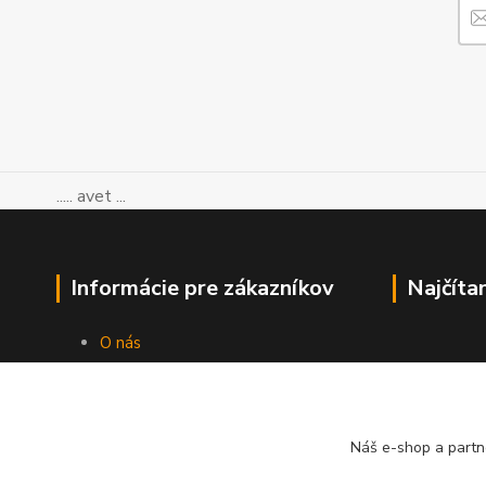
..... avet ...
Informácie pre zákazníkov
Najčíta
O nás
Ako nakupovať
Obchodné podmienky
Kontakty
Blog
Náš e-shop a partn