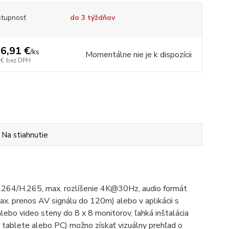
tupnosť
do 3 týždňov
6,91 €
/
ks
Momentálne nie je k dispozícii
 €
bez DPH
Na stiahnutie
 H.264/H.265, max. rozlíšenie 4K@30Hz, audio formát
ax. prenos AV signálu do 120m) alebo v aplikácii s
alebo video steny do 8 x 8 monitorov, ľahká inštalácia
, tablete alebo PC) možno získať vizuálny prehľad o