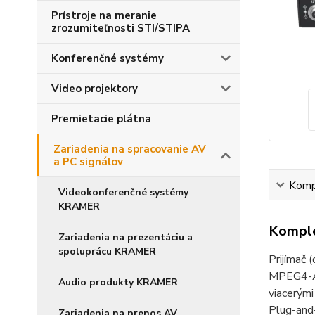
Prístroje na meranie
zrozumiteľnosti STI/STIPA
Konferenčné systémy
Video projektory
Premietacie plátna
Zariadenia na spracovanie AV
a PC signálov
Kompl
Videokonferenčné systémy
KRAMER
Komple
Zariadenia na prezentáciu a
spoluprácu KRAMER
Prijímač 
MPEG4-AAC
Audio produkty KRAMER
viacerými
Plug-and-
Zariadenia na prenos AV