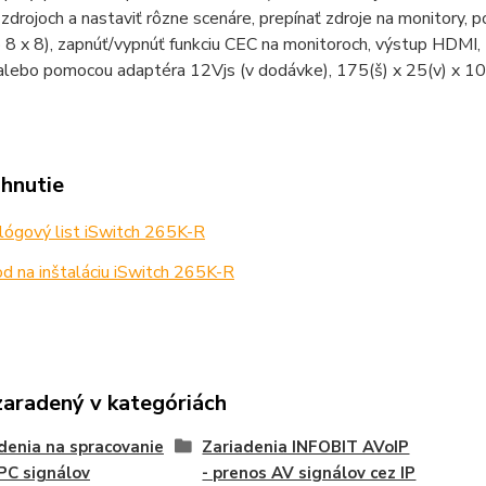
zdrojoch a nastaviť rôzne scenáre, prepínať zdroje na monitory,
 8 x 8), zapnúť/vypnúť funkciu CEC na monitoroch, výstup HDMI,
alebo pomocou adaptéra 12Vjs (v dodávke), 175(š) x 25(v) x 10
ahnutie
ógový list iSwitch 265K-R
 na inštaláciu iSwitch 265K-R
zaradený v kategóriách
denia na spracovanie
Zariadenia INFOBIT AVoIP
PC signálov
- prenos AV signálov cez IP