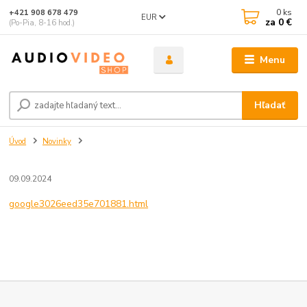
0
ks
+421 908 678 479
EUR
za
0 €
(Po-Pia, 8-16 hod.)
Menu
Hľadať
Úvod
Novinky
09.09.2024
google3026eed35e701881.html