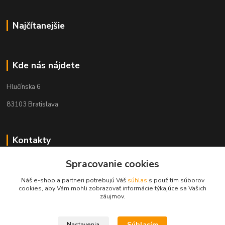
Najčítanejšie
Kde nás nájdete
Hlučínska 6
83103 Bratislava
Kontakty
+421 908 678 479
Spracovanie cookies
(Po-Pia, 8-16 hod.)
Náš e-shop a partneri potrebujú Váš
súhlas
s použitím súborov
cookies, aby Vám mohli zobrazovať informácie týkajúce sa Vašich
info@audiovideoshop.sk
záujmov.
Súhlasím
Nastavenia