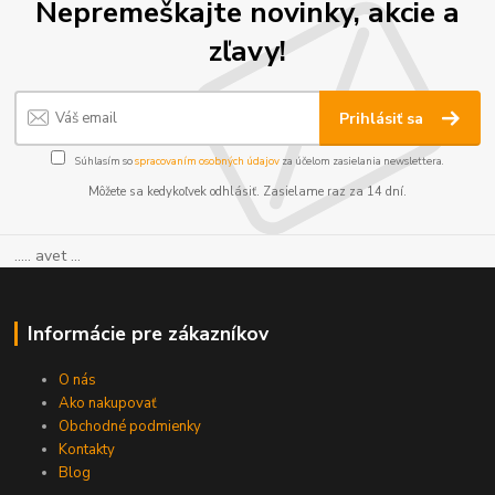
Nepremeškajte novinky, akcie a
zľavy!
Prihlásiť sa
Súhlasím so
spracovaním osobných údajov
za účelom zasielania newslettera.
Môžete sa kedykoľvek odhlásiť. Zasielame raz za 14 dní.
..... avet ...
Informácie pre zákazníkov
O nás
Ako nakupovať
Obchodné podmienky
Kontakty
Blog