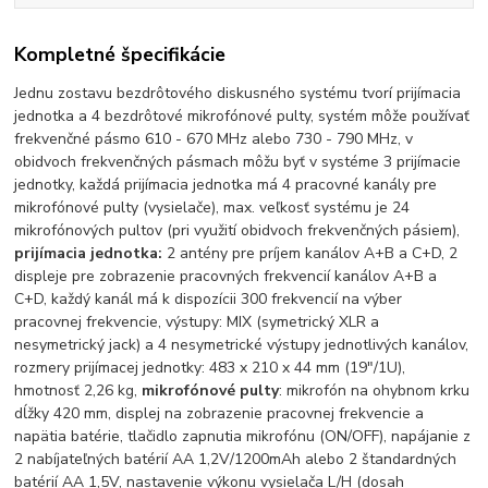
Kompletné špecifikácie
Jednu zostavu bezdrôtového diskusného systému tvorí prijímacia
jednotka a 4 bezdrôtové mikrofónové pulty, systém môže používať
frekvenčné pásmo 610 - 670 MHz alebo 730 - 790 MHz, v
obidvoch frekvenčných pásmach môžu byť v systéme 3 prijímacie
jednotky, každá prijímacia jednotka má 4 pracovné kanály pre
mikrofónové pulty (vysielače), max. veľkosť systému je 24
mikrofónových pultov (pri využití obidvoch frekvenčných pásiem),
prijímacia jednotka:
2 antény pre príjem kanálov A+B a C+D, 2
displeje pre zobrazenie pracovných frekvencií kanálov A+B a
C+D, každý kanál má k dispozícii 300 frekvencií na výber
pracovnej frekvencie, výstupy: MIX (symetrický XLR a
nesymetrický jack) a 4 nesymetrické výstupy jednotlivých kanálov,
rozmery prijímacej jednotky: 483 x 210 x 44 mm (19"/1U),
hmotnosť 2,26 kg,
mikrofónové pulty
: mikrofón na ohybnom krku
dĺžky 420 mm, displej na zobrazenie pracovnej frekvencie a
napätia batérie, tlačidlo zapnutia mikrofónu (ON/OFF), napájanie z
2 nabíjateľných batérií AA 1,2V/1200mAh alebo 2 štandardných
batérií AA 1,5V, nastavenie výkonu vysielača L/H (dosah