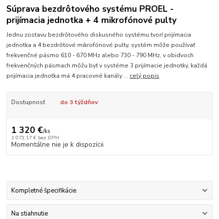
Súprava bezdrôtového systému PROEL -
prijímacia jednotka + 4 mikrofónové pulty
Jednu zostavu bezdrôtového diskusného systému tvorí prijímacia
jednotka a 4 bezdrôtové mikrofónové pulty, systém môže používať
frekvenčné pásmo 610 - 670 MHz alebo 730 - 790 MHz, v obidvoch
frekvenčných pásmach môžu byť v systéme 3 prijímacie jednotky, každá
prijímacia jednotka má 4 pracovné kanály ...
celý popis
Dostupnosť
do 3 týždňov
1 320 €
/
ks
1 073,17 €
bez DPH
Momentálne nie je k dispozícii
Kompletné špecifikácie
Na stiahnutie