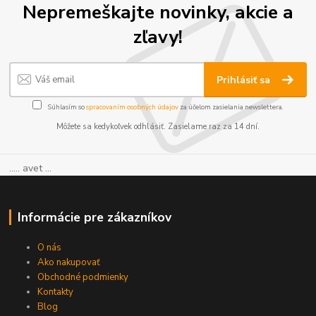
Nepremeškajte novinky, akcie a
zľavy!
Prihlásiť sa
Súhlasím so
spracovaním osobných údajov
za účelom zasielania newslettera.
Môžete sa kedykoľvek odhlásiť. Zasielame raz za 14 dní.
..... avet ...
Informácie pre zákazníkov
O nás
Ako nakupovať
Obchodné podmienky
Kontakty
Blog