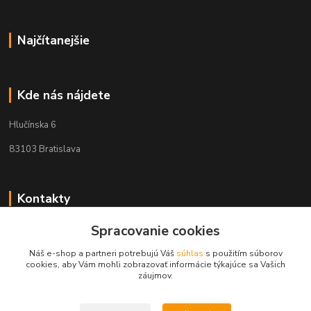
Najčítanejšie
Kde nás nájdete
Hlučínska 6
83103 Bratislava
Kontakty
Spracovanie cookies
+421 908 678 479
(Po-Pia, 8-16 hod.)
Náš e-shop a partneri potrebujú Váš
súhlas
s použitím súborov
cookies, aby Vám mohli zobrazovať informácie týkajúce sa Vašich
info@audiovideoshop.sk
záujmov.