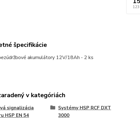
15
123
tné špecifikácie
bezúdržbové akumulátory 12V/18Ah - 2 ks
zaradený v kategóriách
vá signalizácia
Systémy HSP RCF DXT
ru HSP EN 54
3000