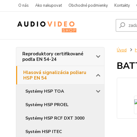
O nás
Ako nakupovať
Obchodné podmienky
Kontakty
Úvod
H
Reproduktory certifikované
podľa EN 54-24
BAT
Hlasová signalizácia požiaru
HSP EN 54
Systémy HSP TOA
Systémy HSP PROEL
Systémy HSP RCF DXT 3000
Systém HSP ITEC