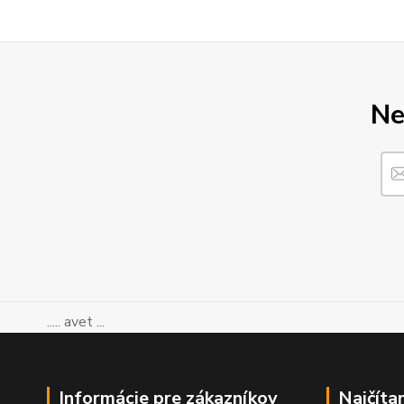
Ne
..... avet ...
Informácie pre zákazníkov
Najčíta