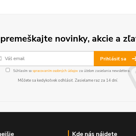
premeškajte novinky, akcie a zľa
Prihlásiť sa
Súhlasím so
spracovaním osobných údajov
za účelom zasielania newslettera.
Môžete sa kedykoľvek odhlásiť. Zasielame raz za 14 dní.
nejšie
Kde nás nájdete