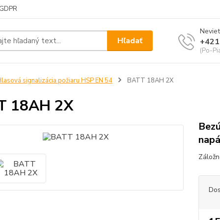
GDPR
Neviet
Hľadať
+421
(Po-Pi
lasová signalizácia požiaru HSP EN 54
BATT 18AH 2X
T 18AH 2X
Bezú
napá
Záložn
Dos