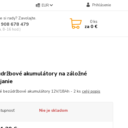
Prihlásenie
EUR
e si rady? Zavolajte.
0
ks
 908 678 479
za
0 €
a, 8-16 hod.)
držbové akumulátory na záložné
janie
é bezúdržbové akumulátory 12V/18Ah - 2 ks
celý popis
tupnosť
Nie je skladom